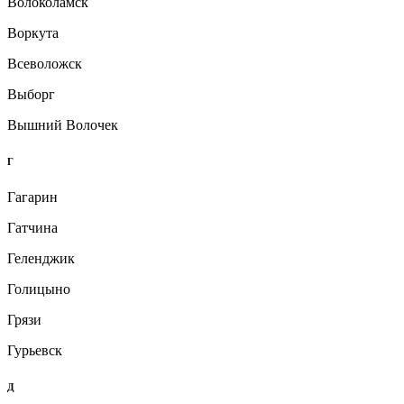
Волоколамск
Воркута
Всеволожск
Выборг
Вышний Волочек
Г
Гагарин
Гатчина
Геленджик
Голицыно
Грязи
Гурьевск
Д