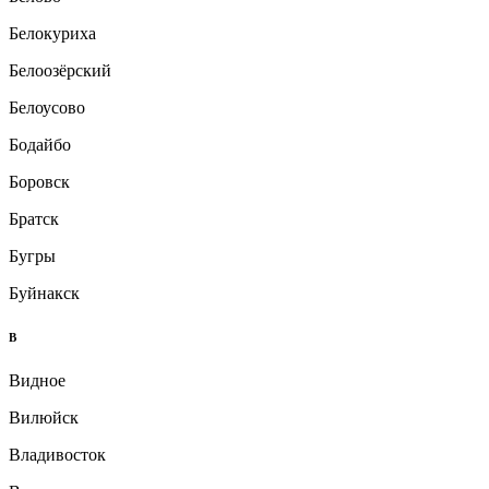
Белокуриха
Белоозёрский
Белоусово
Бодайбо
Боровск
Братск
Бугры
Буйнакск
В
Видное
Вилюйск
Владивосток