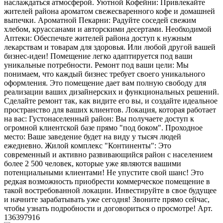
наслаждаться атмосферой. Уютной Кофейни: Привлекайте
жителей района ароматом свежесваренного кофе и домашней
выпечки. Ароматной Пекарни: Радуйте соседей свежим
хлебом, круассанами и авторскими десертами. Необходимой
Аптеки: Обеспечьте жителей района доступ к нужным
лекарствам и товарам для здоровья. Или любой другой вашей
бизнес-идеи! Помещение легко адаптируется под ваши
уникальные потребности. Ремонт под ваши цели: Мы
понимаем, что каждый бизнес требует своего уникального
оформления. Это помещение дает вам полную свободу для
реализации ваших дизайнерских и функциональных решений.
Сделайте ремонт так, как видите его вы, и создайте идеальное
пространство для ваших клиентов. Локация, которая работает
на вас: Густонаселенный район: Вы получаете доступ к
огромной клиентской базе прямо "под боком". Проходное
место: Ваше заведение будет на виду у тысяч людей
ежедневно. Жилой комплекс "Континенты": Это
современный и активно развивающийся район с населением
более 2 500 человек, которые уже являются вашими
потенциальными клиентами! Не упустите свой шанс! Это
редкая возможность приобрести коммерческое помещение в
такой востребованной локации. Инвестируйте в свое будущее
и начните зарабатывать уже сегодня! Звоните прямо сейчас,
чтобы узнать подробности и договориться о просмотре! Арт.
136397916