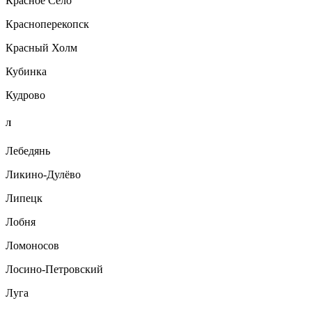
Красное Село
Красноперекопск
Красный Холм
Кубинка
Кудрово
Л
Лебедянь
Ликино-Дулёво
Липецк
Лобня
Ломоносов
Лосино-Петровский
Луга