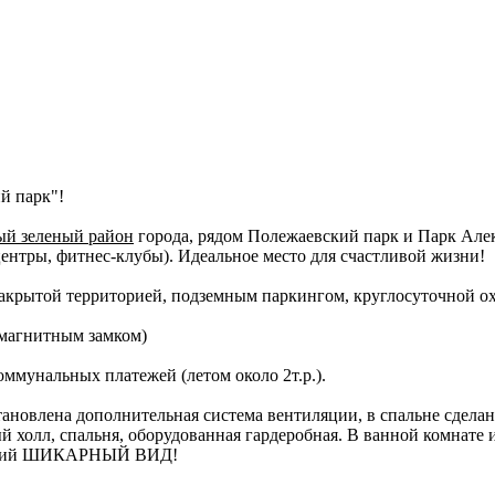
й парк"!
ый зеленый район
города, рядом Полежаевский парк и Парк Але
центры, фитнес-клубы). Идеальное место для счастливой жизни!
акрытой территорией, подземным паркингом, круглосуточной ох
с магнитным замком)
ммунальных платежей (летом около 2т.р.).
ановлена дополнительная система вентиляции, в спальне сделан
й холл, спальня, оборудованная гардеробная. В ванной комнате
вающий ШИКАРНЫЙ ВИД!