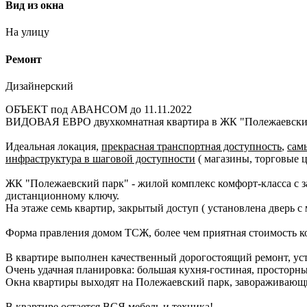
Вид из окна
На улицу
Ремонт
Дизайнерский
ОБЪЕКТ под АВАНСОМ до 11.11.2022
ВИДОВАЯ ЕВРО двухкомнатная квартира в ЖК "Полежаевски
Идеальная локация,
прекрасная транспортная доступность
,
сам
инфраструктура в шаговой доступности
( магазины, торговые 
ЖК "Полежаевский парк" - жилой комплекс комфорт-класса с з
дистанционному ключу.
На этаже семь квартир, закрытый доступ ( установлена дверь 
Форма правления домом ТСЖ, более чем приятная стоимость ко
В квартире выполнен качественный дорогостоящий ремонт, уст
Очень удачная планировка: большая кухня-гостиная, просторны
Окна квартиры выходят на Полежаевский парк, заворажи
В квартире остается ВСЯ мебель и техника!