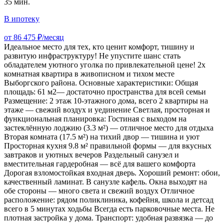
35 мин.
В ипотеку
от 86 475 ₽/месяц
Идеальное место для тех, кто ценит комфорт, тишину и
развитую инфраструктуру! Не упустите шанс стать
обладателем уютного уголка по привлекательной цене! 2х
комнатная квартира в живописном и тихом месте
Выборгского района. Основные характеристики: Общая
площадь: 61 м2— достаточно пространства для всей семьи
Размещение: 2 этаж 10-этажного дома, всего 2 квартиры на
этаже — свежий воздух и уединение Светлая, просторная и
функциональная планировка: Гостиная с выходом на
застеклённую лоджию (3.3 м²) — отличное место для отдыха
Вторая комната (17.5 м²) на тихий двор — тишина и уют
Просторная кухня 9.8 м² правильной формы — для вкусных
завтраков и уютных вечеров Раздельный санузел и
вместительная гардеробная — всё для вашего комфорта
Дорогая взломостойкая входная дверь. Хороший ремонт: обои,
качественный ламинат. В санузле кафель. Окна выходят на
обе стороны — много света и свежий воздух Отличное
расположение: рядом поликлиника, кофейня, школа и детсад
всего в 5 минутах ходьбы Всегда есть парковочные места. Не
плотная застройка у дома. Транспорт: удобная развязка — до