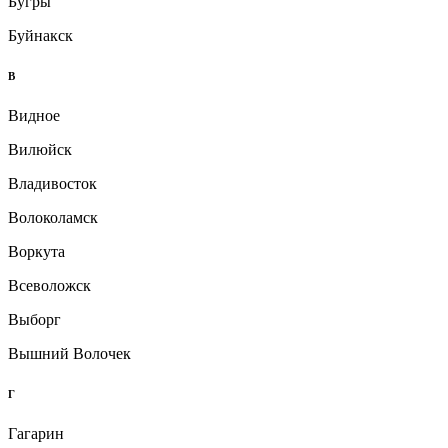
Бугры
Буйнакск
В
Видное
Вилюйск
Владивосток
Волоколамск
Воркута
Всеволожск
Выборг
Вышний Волочек
Г
Гагарин