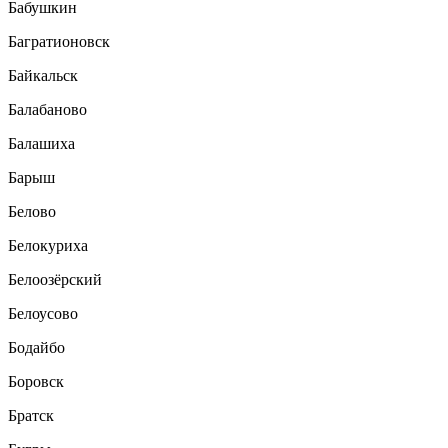
Бабушкин
Багратионовск
Байкальск
Балабаново
Балашиха
Барыш
Белово
Белокуриха
Белоозёрский
Белоусово
Бодайбо
Боровск
Братск