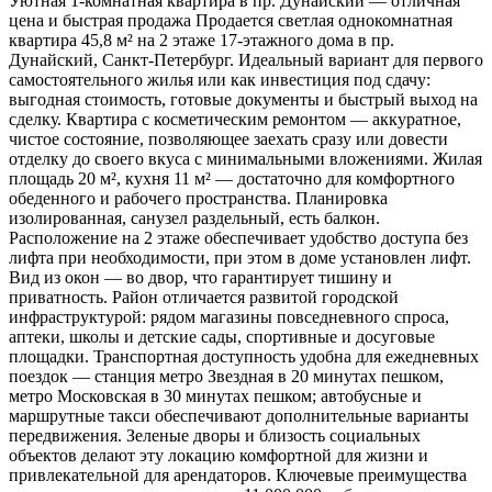
Уютная 1‑комнатная квартира в пр. Дунайский — отличная
цена и быстрая продажа Продается светлая однокомнатная
квартира 45,8 м² на 2 этаже 17‑этажного дома в пр.
Дунайский, Санкт‑Петербург. Идеальный вариант для первого
самостоятельного жилья или как инвестиция под сдачу:
выгодная стоимость, готовые документы и быстрый выход на
сделку. Квартира с косметическим ремонтом — аккуратное,
чистое состояние, позволяющее заехать сразу или довести
отделку до своего вкуса с минимальными вложениями. Жилая
площадь 20 м², кухня 11 м² — достаточно для комфортного
обеденного и рабочего пространства. Планировка
изолированная, санузел раздельный, есть балкон.
Расположение на 2 этаже обеспечивает удобство доступа без
лифта при необходимости, при этом в доме установлен лифт.
Вид из окон — во двор, что гарантирует тишину и
приватность. Район отличается развитой городской
инфраструктурой: рядом магазины повседневного спроса,
аптеки, школы и детские сады, спортивные и досуговые
площадки. Транспортная доступность удобна для ежедневных
поездок — станция метро Звездная в 20 минутах пешком,
метро Московская в 30 минутах пешком; автобусные и
маршрутные такси обеспечивают дополнительные варианты
передвижения. Зеленые дворы и близость социальных
объектов делают эту локацию комфортной для жизни и
привлекательной для арендаторов. Ключевые преимущества