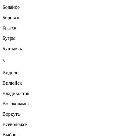
Бодайбо
Боровск
Братск
Бугры
Буйнакск
В
Видное
Вилюйск
Владивосток
Волоколамск
Воркута
Всеволожск
Выборг