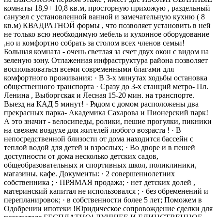
комнаты 18,9+ 10,8 кв.м, просторную прихожую , раздельный
санузел с установленной ванной и замечательную кухню ( 8
кв.м) КВАДРАТНОЙ формы , что позволяет установить в ней
не только всю необходимую мебель и кухонное оборудование
,но и комфортно собрать за столом всех членов семьи!
Большая комната - очень светлая за счет двух окон с видом на
зеленую зону. Отлаженная инфраструктура района позволяет
воспользоваться всеми современными благами для
комфортного проживания: · В 3-х минутах ходьбы остановка
общественного транспорта · Сразу до 3-х станций метро- Пл.
Ленина , Выборгская и Лесная 15-20 мин. на транспорте.
Выезд на КАД 5 минут! · Рядом с домом расположены два
прекрасных парка- Академика Сахарова и Пионерский парк!
А это значит - велосипеды, ролики, пешие прогулки, пикники
на свежем воздухе для жителей любого возраста ! · В
непосредственной близости от дома находится бассейн с
теплой водой для детей и взрослых; · Во дворе и в пешей
доступности от дома несколько детских садов,
общеобразовательных и спортивных школ, поликлиники,
магазины, кафе. Документы: · 2 совершеннолетних
собственника ; · ПРЯМАЯ продажа; · нет детских долей ,
материнский капитал не использовался ; · без обременений и
перепланировок; · в собственности более 5 лет; Поможем в
Одобрении ипотеки !Юридическое сопровождение сделки для