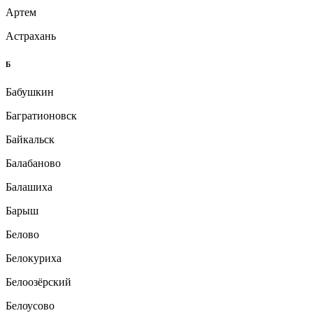
Артем
Астрахань
Б
Бабушкин
Багратионовск
Байкальск
Балабаново
Балашиха
Барыш
Белово
Белокуриха
Белоозёрский
Белоусово