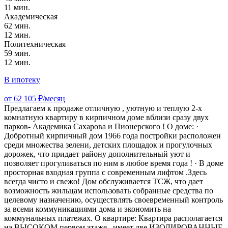
11 мин.
Академическая
62 мин.
12 мин.
Политехническая
59 мин.
12 мин.
В ипотеку
от 62 105 ₽/месяц
Предлагаем к продаже отличную , уютную и теплую 2-х
комнатную квартиру в кирпичном доме вблизи сразу двух
парков- Академика Сахарова и Пионерского ! О доме: ·
Добротный кирпичный дом 1966 года постройки расположен
среди множества зелени, детских площадок и прогулочных
дорожек, что придает району дополнительный уют и
позволяет прогуливаться по ним в любое время года ! · В доме
просторная входная группа с современным лифтом .Здесь
всегда чисто и свежо! Дом обслуживается ТСЖ, что дает
возможность жильцам использовать собранные средства по
целевому назначению, осуществлять своевременный контроль
за всеми коммуникациями дома и экономить на
коммунальных платежах. О квартире: Квартира располагается
на ВЫСОКОМ первом этаже , имеет две ИЗОЛИРОВАННЫЕ