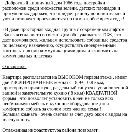
· Добротный кирпичный дом 1966 года постройки
расположен среди множества зелени, детских площадок и
прогулочных дорожек, что придает району дополнительный
уют и позволяет прогуливаться по ним в любое время года !
· В доме просторная входная группа с современным лифтом
.Здесь всегда чисто и свежо! Дом обслуживается ТСЖ, что
дает возможность жильцам использовать собранные средства
по целевому назначению, осуществлять своевременный
контроль за всеми коммуникациями дома и экономить на
коммунальных платежах.
О квартире:
Квартира располагается на ВЫСОКОМ первом этаже , имеет
две ИЗОЛИРОВАННЫЕ комнаты 18,9+ 10,8 кв.м,
просторную прихожую , раздельный санузел с установленной
ванной и замечательную кухню ( 8 кв.м) КВАДРАТНОЙ
формы , что позволяет установить в ней не только всю
необходимую мебель и кухонное оборудование ,но и
комфортно собрать за столом всех членов семьи!
Большая комната - очень светлая за счет двух окон с видом на
зеленую зону.
Отлаженная
инфраструктура
района позволяет