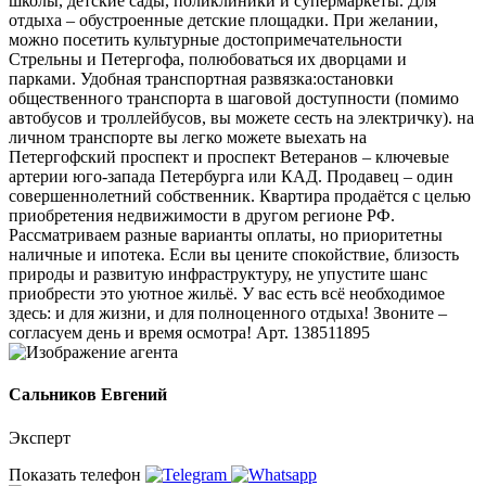
школы, детские сады, поликлиники и супермаркеты. Для
отдыха – обустроенные детские площадки. При желании,
можно посетить культурные достопримечательности
Стрельны и Петергофа, полюбоваться их дворцами и
парками. Удобная транспортная развязка:остановки
общественного транспорта в шаговой доступности (помимо
автобусов и троллейбусов, вы можете сесть на электричку). на
личном транспорте вы легко можете выехать на
Петергофский проспект и проспект Ветеранов – ключевые
артерии юго-запада Петербурга или КАД. Продавец – один
совершеннолетний собственник. Квартира продаётся с целью
приобретения недвижимости в другом регионе РФ.
Рассматриваем разные варианты оплаты, но приоритетны
наличные и ипотека. Если вы цените спокойствие, близость
природы и развитую инфраструктуру, не упустите шанс
приобрести это уютное жильё. У вас есть всё необходимое
здесь: и для жизни, и для полноценного отдыха! Звоните –
согласуем день и время осмотра! Арт. 138511895
Сальников Евгений
Эксперт
Показать телефон