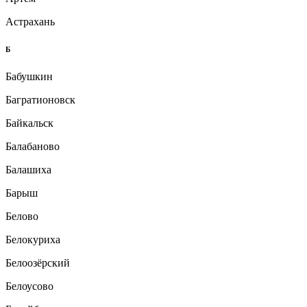
Астрахань
Б
Бабушкин
Багратионовск
Байкальск
Балабаново
Балашиха
Барыш
Белово
Белокуриха
Белоозёрский
Белоусово