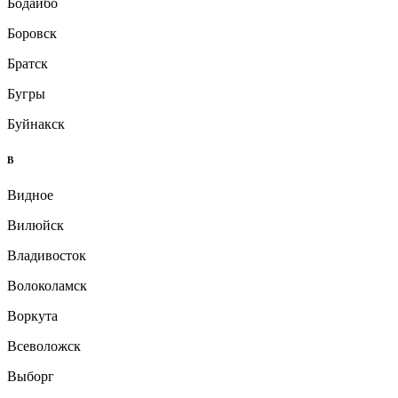
Бодайбо
Боровск
Братск
Бугры
Буйнакск
В
Видное
Вилюйск
Владивосток
Волоколамск
Воркута
Всеволожск
Выборг