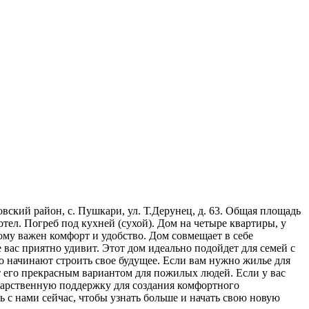
ский район, с. Пушкари, ул. Т.Дерунец, д. 63. Общая площадь
отел. Погреб под кухней (сухой). Дом на четыре квартиры, у
ому важен комфорт и удобство. Дом совмещает в себе
 вас приятно удивит. Этот дом идеально подойдет для семей с
ко начинают строить свое будущее. Если вам нужно жилье для
т его прекрасным вариантом для пожилых людей. Если у вас
ударственную поддержку для создания комфортного
ь с нами сейчас, чтобы узнать больше и начать свою новую