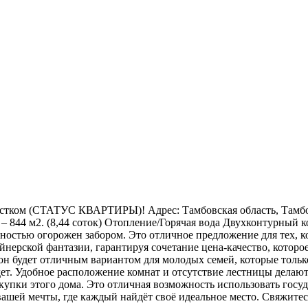
частком (СТАТУС КВАРТИРЫ)! Адрес: Тамбовская область, Тамбов
к – 844 м2. (8,44 соток) Отопление/Горячая вода Двухконтурный к
ностью огорожен забором. Это отличное предложение для тех, к
нерской фантазии, гарантируя сочетание цена-качество, которое
е он будет отличным вариантом для молодых семей, которые толь
ет. Удобное расположение комнат и отсутствие лестницы делаю
окупки этого дома. Это отличная возможность использовать гос
вашей мечты, где каждый найдёт своё идеальное место. Свяжитес