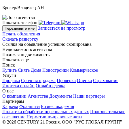
Брокер/Владелец АН
Показать телефон
Записаться на просмотр
Перезвоните мне
Печать объявления
Скачать развертку
Ссылка на объявление успешно скопирована
Недвижимость агентства
Похожая недвижимость
Показать еще
Поиск
Купить
Снять
Дома
Новостройки
Коммерческое
Услуги
Продажа
Срочная продажа
Проверка
Оценка
Страхование
Ипотека онлайн
Онлайн сделка
О нас
О компании
Агентства
Документы
Наши партнеры
Партнерам
Карьера
Франшиза
Бизнес-академия
Политика обработки персональных данных
Пользовательское
соглашение
Нормативно-правовые акты
© 2026 CENTURY 21 Россия, ООО "РУС ГЛОБАЛ ГРУПП"