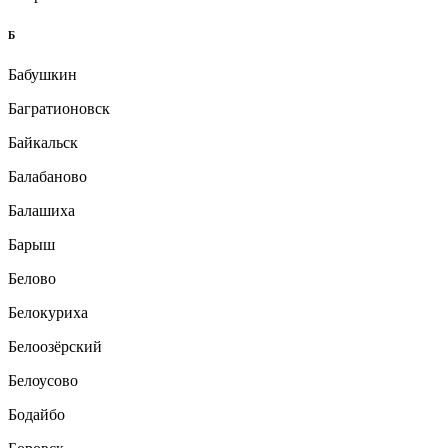
Б
Бабушкин
Багратионовск
Байкальск
Балабаново
Балашиха
Барыш
Белово
Белокуриха
Белоозёрский
Белоусово
Бодайбо