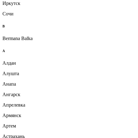
Иркутск
Сочи
B
Bermana Balka
А
Алдан
Алушта
Анапа
Ангарск
Апрелевка
Армянск
Артем
Астрахань