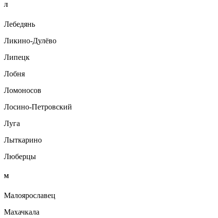
Л
Лебедянь
Ликино-Дулёво
Липецк
Лобня
Ломоносов
Лосино-Петровский
Луга
Лыткарино
Люберцы
М
Малоярославец
Махачкала