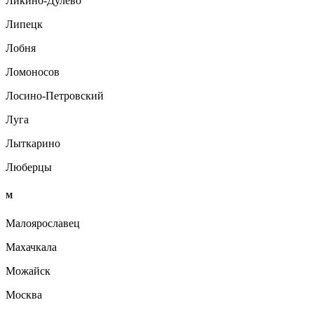
Ликино-Дулёво
Липецк
Лобня
Ломоносов
Лосино-Петровский
Луга
Лыткарино
Люберцы
М
Малоярославец
Махачкала
Можайск
Москва