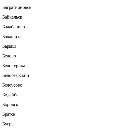
Багратионовск
Байкальск
Балабаново
Балашиха
Барыш
Белово
Белокуриха
Белоозёрский
Белоусово
Бодайбо
Боровск
Братск
Бугры