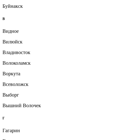
Буйнакск
В
Видное
Вилюйск
Владивосток
Волоколамск
Воркута
Всеволожск
Выборг
Вышний Волочек
Г
Гагарин