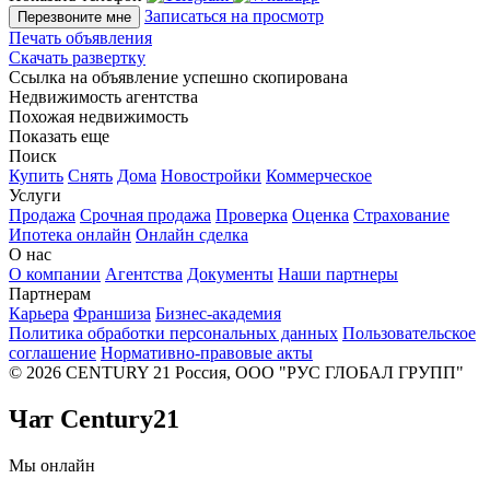
Записаться на просмотр
Перезвоните мне
Печать объявления
Скачать развертку
Ссылка на объявление успешно скопирована
Недвижимость агентства
Похожая недвижимость
Показать еще
Поиск
Купить
Снять
Дома
Новостройки
Коммерческое
Услуги
Продажа
Срочная продажа
Проверка
Оценка
Страхование
Ипотека онлайн
Онлайн сделка
О нас
О компании
Агентства
Документы
Наши партнеры
Партнерам
Карьера
Франшиза
Бизнес-академия
Политика обработки персональных данных
Пользовательское
соглашение
Нормативно-правовые акты
© 2026 CENTURY 21 Россия, ООО "РУС ГЛОБАЛ ГРУПП"
Чат Century21
Мы онлайн