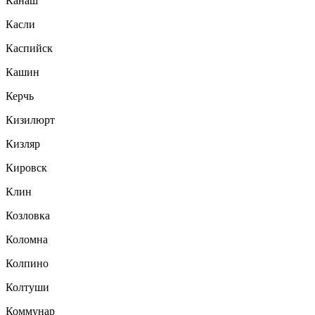
Канаш
Касли
Каспийск
Кашин
Керчь
Кизилюрт
Кизляр
Кировск
Клин
Козловка
Коломна
Колпино
Колтуши
Коммунар