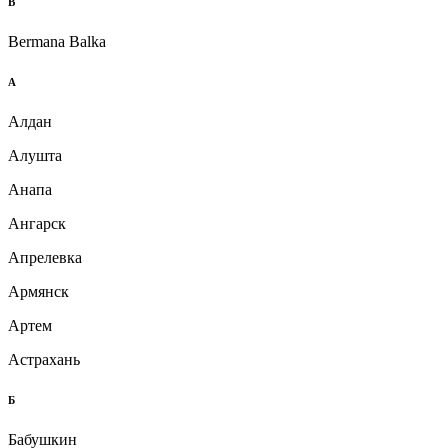
B
Bermana Balka
А
Алдан
Алушта
Анапа
Ангарск
Апрелевка
Армянск
Артем
Астрахань
Б
Бабушкин