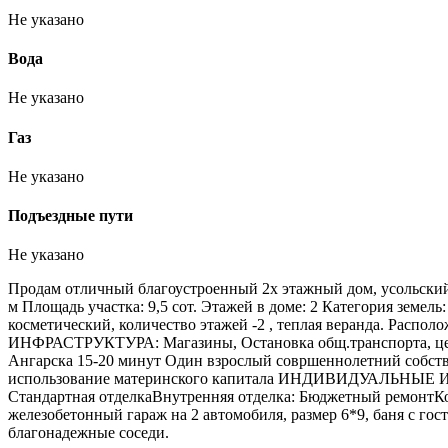
Не указано
Вода
Не указано
Газ
Не указано
Подъездные пути
Не указано
Продам отличный благоустроенный 2х этажный дом, усольский р
м Площадь участка: 9,5 сот. Этажей в доме: 2 Категория земе
косметический, количество этажей -2 , теплая веранда. Расп
ИНФРАСТРУКТУРА: Магазины, Остановка общ.транспорта, центр
Ангарска 15-20 минут Один взрослый совршеннолетний соб
использование материнского капитала ИНДИВИДУАЛЬНЫЕ И
Стандартная отделкаВнутренняя отделка: Бюджетный ремонтК
железобетонный гараж на 2 автомобиля, размер 6*9, баня с г
благонадежные соседи.