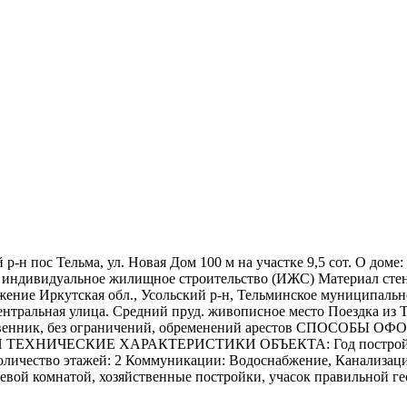
-н пос Тельма, ул. Новая Дом 100 м на участке 9,5 сот. О доме
ль: индивидуальное жилищное строительство (ИЖС) Материал стен
оложение Иркутская обл., Усольский р-н, Тельминское муницип
альная улица. Средний пруд. живописное место Поездка из Тел
ственник, без ограничений, обременений арестов СПОСОБЫ О
 ТЕХНИЧЕСКИЕ ХАРАКТЕРИСТИКИ ОБЪЕКТА: Год постройки: 1
оличество этажей: 2 Коммуникации: Водоснабжение, Канализац
остевой комнатой, хозяйственные постройки, учасок правильной 