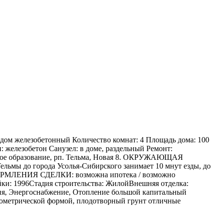
: дом железобетонный Количество комнат: 4 Площадь дома: 100
: железобетон Санузел: в доме, раздельный Ремонт:
альное образование, рп. Тельма, Новая 8. ОКРУЖАЮЩАЯ
ьмы до города Усолья-Сибирского занимает 10 мнут езды, до
ФОРМЛЕНИЯ СДЕЛКИ: возможна ипотека / возможно
996Стадия строительства: ЖилойВнешняя отделка:
ия, Энергоснабжение, Отопление большой капитальный
геометрической формой, плодотворный грунт отличные