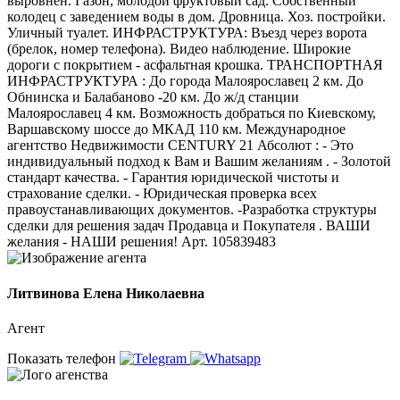
выровнен. Газон, молодой фруктовый сад. Собственный
колодец с заведением воды в дом. Дровница. Хоз. постройки.
Уличный туалет. ИНФРАСТРУКТУРА: Въезд через ворота
(брелок, номер телефона). Видео наблюдение. Широкие
дороги с покрытием - асфальтная крошка. ТРАНСПОРТНАЯ
ИНФРАСТРУКТУРА : До города Малоярославец 2 км. До
Обнинска и Балабаново -20 км. До ж/д станции
Малоярославец 4 км. Возможность добраться по Киевскому,
Варшавскому шоссе до МКАД 110 км. Международное
агентство Недвижимости CENTURY 21 Абсолют : - Это
индивидуальный подход к Вам и Вашим желаниям . - Золотой
стандарт качества. - Гарантия юридической чистоты и
страхование сделки. - Юридическая проверка всех
правоустанавливающих документов. -Разработка структуры
сделки для решения задач Продавца и Покупателя . ВАШИ
желания - НАШИ решения! Арт. 105839483
Литвинова Елена Николаевна
Агент
Показать телефон