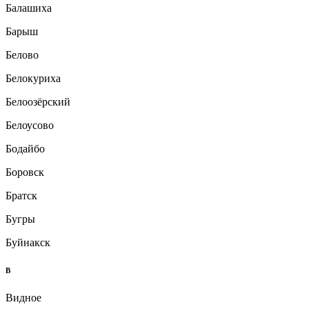
Балашиха
Барыш
Белово
Белокуриха
Белоозёрский
Белоусово
Бодайбо
Боровск
Братск
Бугры
Буйнакск
В
Видное