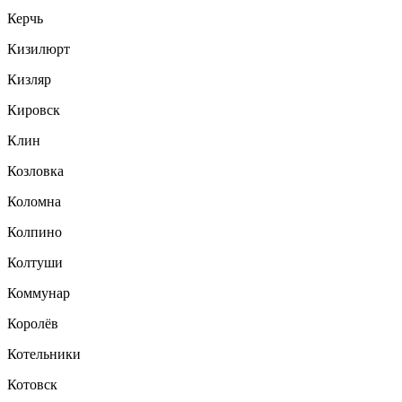
Керчь
Кизилюрт
Кизляр
Кировск
Клин
Козловка
Коломна
Колпино
Колтуши
Коммунар
Королёв
Котельники
Котовск