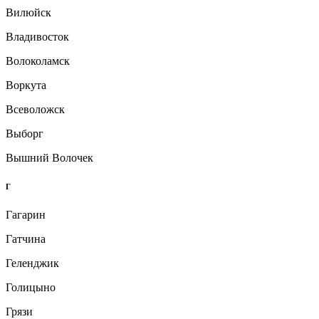
Вилюйск
Владивосток
Волоколамск
Воркута
Всеволожск
Выборг
Вышний Волочек
Г
Гагарин
Гатчина
Геленджик
Голицыно
Грязи