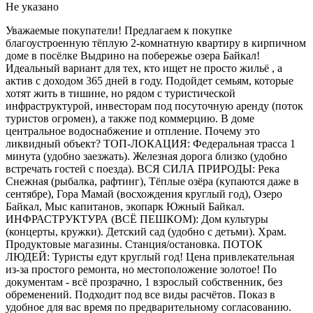
Не указано
Уважаемые покупатели! Предлагаем к покупке
благоустроенную тёплую 2-комнатную квартиру в кирпичном
доме в посёлке Выдрино на побережье озера Байкал!
Идеальный вариант для тех, кто ищет не просто жильё , а
актив с доходом 365 дней в году. Подойдет семьям, которые
хотят жить в тишине, но рядом с туристической
инфраструктурой, инвесторам под посуточную аренду (поток
туристов огромен), а также под коммерцию. В доме
центральное водоснабжение и отпление. Почему это
ликвидный объект? ТОП-ЛОКАЦИЯ: Федеральная трасса 1
минута (удобно заезжать). Железная дорога близко (удобно
встречать гостей с поезда). ВСЯ СИЛА ПРИРОДЫ: Река
Снежная (рыбалка, рафтинг), Тёплые озёра (купаются даже в
сентябре), Гора Мамай (восхождения круглый год), Озеро
Байкал, Мыс капитанов, экопарк Южный Байкал.
ИНФРАСТРУКТУРА (ВСЁ ПЕШКОМ): Дом культуры
(концерты, кружки). Детский сад (удобно с детьми). Храм.
Продуктовые магазины. Станция/остановка. ПОТОК
ЛЮДЕЙ: Туристы едут круглый год! Цена привлекательная
из-за простого ремонта, но местоположение золотое! По
документам - всё прозрачно, 1 взрослый собственник, без
обременений. Подходит под все виды расчётов. Показ в
удобное для вас время по предварительному согласованию.