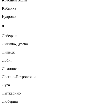
Красный Холм
Кубинка
Кудрово
Л
Лебедянь
Ликино-Дулёво
Липецк
Лобня
Ломоносов
Лосино-Петровский
Луга
Лыткарино
Люберцы