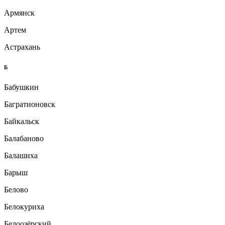
Армянск
Артем
Астрахань
Б
Бабушкин
Багратионовск
Байкальск
Балабаново
Балашиха
Барыш
Белово
Белокуриха
Белоозёрский