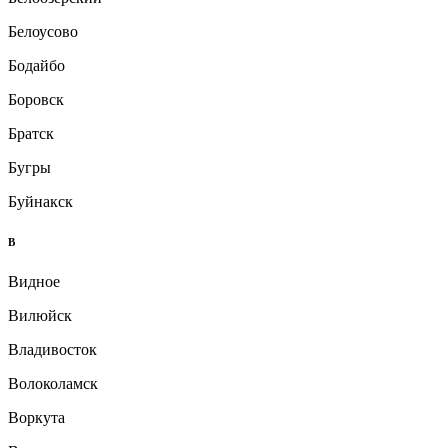
Белоусово
Бодайбо
Боровск
Братск
Бугры
Буйнакск
В
Видное
Вилюйск
Владивосток
Волоколамск
Воркута