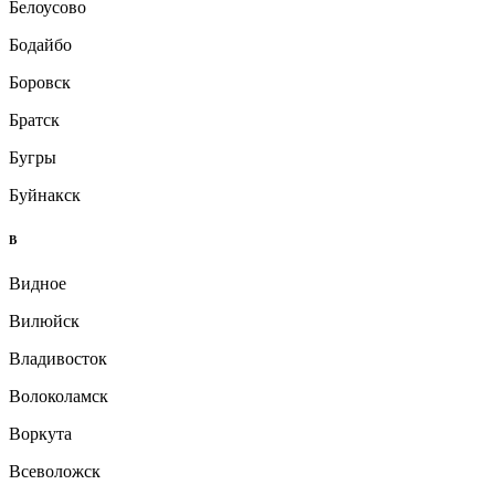
Белоусово
Бодайбо
Боровск
Братск
Бугры
Буйнакск
В
Видное
Вилюйск
Владивосток
Волоколамск
Воркута
Всеволожск