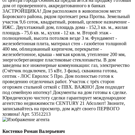
от центра города Обнинска предлагается на продажу готовый
дом от проверенного, аккредитованного в банках
ЗАСТРОЙЩИКА! Дом расположен в живописном месте
Боровского района, рядом протекает река Протва. Земельный
участок 9,6 соток, квадратный, ровный, целевое назначение -
ИЖС. Двухэтажный дом, площадь дома - 152,3 кв. м., жилая
площадь - 75,6 кв. м., кухня - 12 кв. м. Второй этаж -
полноценный, высота потолков везде 3 м. Фундамент -
железобетонная плита, материал стен - газобетон толщиной
400 мм, облицованный кирпичом, перекрытие -
железобетонное, крыша - мягкая кровля, утепление 200 мм,
энергосберегающие пластиковые стеклопакеты. В дом
заведены все инженерные коммуникации: газ, электричество
(Счётчик подключен, 15 кВт, 3 фазы), скважина готова,
септик - ЛОС Евролос 5 Про. Дом полностью готов к
проведению отделочных работ. Участок с трёх сторон
огорожен стальной сеткой с ПВХ. ВАЖНО! Дом подходит
под семейную ипотеку! Документы на дом готовы к сделке.
Юридическую чистоту сделки гарантирует международное
агентство недвижимости CENTURY 21 Абсолют! Звоните,
записывайтесь на просмотр, дом ждёт своего ПЕРВОГО
хозяина! Арт. 53512213
Костенко Роман Валерьевич