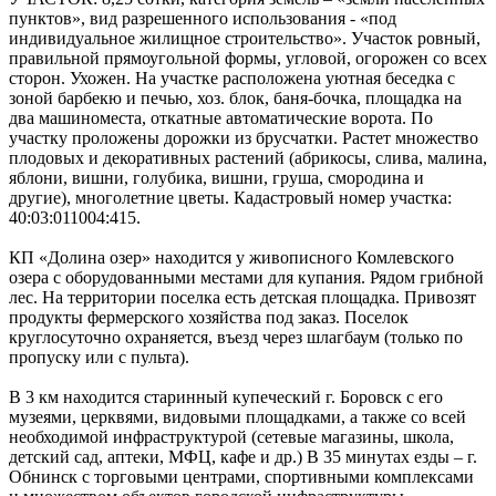
пунктов», вид разрешенного использования - «под
индивидуальное жилищное строительство». Участок ровный,
правильной прямоугольной формы, угловой, огорожен со всех
сторон. Ухожен. На участке расположена уютная беседка с
зоной барбекю и печью, хоз. блок, баня-бочка, площадка на
два машиноместа, откатные автоматические ворота. По
участку проложены дорожки из брусчатки. Растет множество
плодовых и декоративных растений (абрикосы, слива, малина,
яблони, вишни, голубика, вишни, груша, смородина и
другие), многолетние цветы. Кадастровый номер участка:
40:03:011004:415.
КП «Долина озер» находится у живописного Комлевского
озера с оборудованными местами для купания. Рядом грибной
лес. На территории поселка есть детская площадка. Привозят
продукты фермерского хозяйства под заказ. Поселок
круглосуточно охраняется, въезд через шлагбаум (только по
пропуску или с пульта).
В 3 км находится старинный купеческий г. Боровск с его
музеями, церквями, видовыми площадками, а также со всей
необходимой инфраструктурой (сетевые магазины, школа,
детский сад, аптеки, МФЦ, кафе и др.) В 35 минутах езды – г.
Обнинск с торговыми центрами, спортивными комплексами