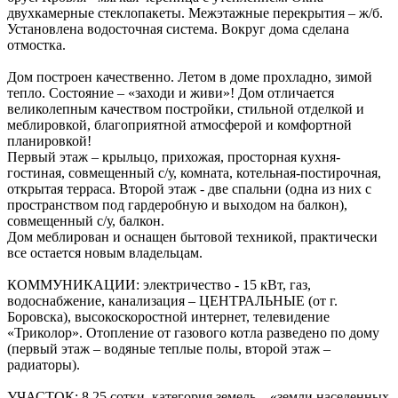
двухкамерные стеклопакеты. Межэтажные перекрытия – ж/б.
Установлена водосточная система. Вокруг дома сделана
отмостка.
Дом построен качественно. Летом в доме прохладно, зимой
тепло. Состояние – «заходи и живи»! Дом отличается
великолепным качеством постройки, стильной отделкой и
меблировкой, благоприятной атмосферой и комфортной
планировкой!
Первый этаж – крыльцо, прихожая, просторная кухня-
гостиная, совмещенный с/у, комната, котельная-постирочная,
открытая терраса. Второй этаж - две спальни (одна из них с
пространством под гардеробную и выходом на балкон),
совмещенный с/у, балкон.
Дом меблирован и оснащен бытовой техникой, практически
все остается новым владельцам.
КОММУНИКАЦИИ: электричество - 15 кВт, газ,
водоснабжение, канализация – ЦЕНТРАЛЬНЫЕ (от г.
Боровска), высокоскоростной интернет, телевидение
«Триколор». Отопление от газового котла разведено по дому
(первый этаж – водяные теплые полы, второй этаж –
радиаторы).
УЧАСТОК: 8,25 сотки, категория земель – «земли населенных