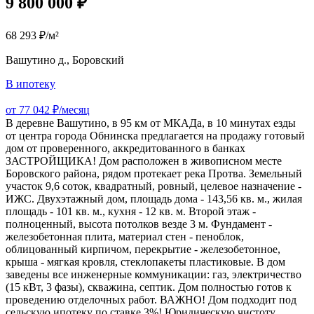
9 800 000 ₽
68 293 ₽/м²
Вашутино д., Боровский
В ипотеку
от 77 042 ₽/месяц
В деревне Вашутино, в 95 км от МКАДа, в 10 минутах езды
от центра города Обнинска предлагается на продажу готовый
дом от проверенного, аккредитованного в банках
ЗАСТРОЙЩИКА! Дом расположен в живописном месте
Боровского района, рядом протекает река Протва. Земельный
участок 9,6 соток, квадратный, ровный, целевое назначение -
ИЖС. Двухэтажный дом, площадь дома - 143,56 кв. м., жилая
площадь - 101 кв. м., кухня - 12 кв. м. Второй этаж -
полноценный, высота потолков везде 3 м. Фундамент -
железобетонная плита, материал стен - пеноблок,
облицованный кирпичом, перекрытие - железобетонное,
крыша - мягкая кровля, стеклопакеты пластиковые. В дом
заведены все инженерные коммуникации: газ, электричество
(15 кВт, 3 фазы), скважина, септик. Дом полностью готов к
проведению отделочных работ. ВАЖНО! Дом подходит под
сельскую ипотеку по ставке 3%! Юридическую чистоту