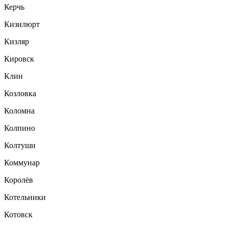
Керчь
Кизилюрт
Кизляр
Кировск
Клин
Козловка
Коломна
Колпино
Колтуши
Коммунар
Королёв
Котельники
Котовск