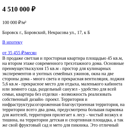
4 510 000 ₽
100 000 ₽/м²
Боровск г., Боровский, Некрасова ул., 17, к Б
В ипотеку
от 35 455 ₽/месяц
В продаже светлая и просторная квартира площадью 45 кв.м,
на втором этаже современного трехэтажного дома. Основные
преимущества:кухня 15 кв.м - простор для кулинарных
эксперементов и уютных семейных ужинов, окна на две
стороны дома - много света и прекрасная вентиляция, лоджия
5,6 кв.м - прекрасное место для отдыха, маленького кабинета
или зимнего сада, раздельный санузел - удобство для всей
семьи, квартира без отделки - возможность реализовать
собственный дизайн- проект. Территория и
нифраструктура:огороженная благоустроенная территория, на
территории всего два дома, предусмотрена большая парковка
для жителей, территория прилегает к лесу - чистый возжух и
тишина, на территории детская и спортивная площадка, а так
же свой фруктовый сад и мето для пикника. Это отличный