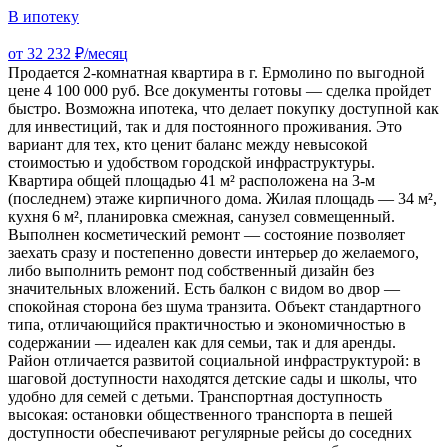
В ипотеку
от 32 232 ₽/месяц
Продается 2‑комнатная квартира в г. Ермолино по выгодной
цене 4 100 000 руб. Все документы готовы — сделка пройдет
быстро. Возможна ипотека, что делает покупку доступной как
для инвестиций, так и для постоянного проживания. Это
вариант для тех, кто ценит баланс между невысокой
стоимостью и удобством городской инфраструктуры.
Квартира общей площадью 41 м² расположена на 3-м
(последнем) этаже кирпичного дома. Жилая площадь — 34 м²,
кухня 6 м², планировка смежная, санузел совмещенный.
Выполнен косметический ремонт — состояние позволяет
заехать сразу и постепенно довести интерьер до желаемого,
либо выполнить ремонт под собственный дизайн без
значительных вложений. Есть балкон с видом во двор —
спокойная сторона без шума транзита. Объект стандартного
типа, отличающийся практичностью и экономичностью в
содержании — идеален как для семьи, так и для аренды.
Район отличается развитой социальной инфраструктурой: в
шаговой доступности находятся детские сады и школы, что
удобно для семей с детьми. Транспортная доступность
высокая: остановки общественного транспорта в пешей
доступности обеспечивают регулярные рейсы до соседних