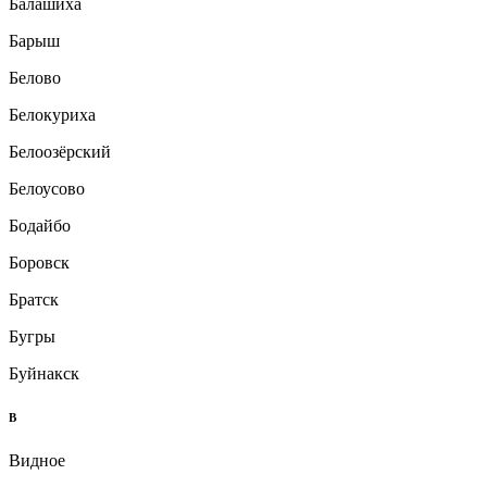
Балашиха
Барыш
Белово
Белокуриха
Белоозёрский
Белоусово
Бодайбо
Боровск
Братск
Бугры
Буйнакск
В
Видное