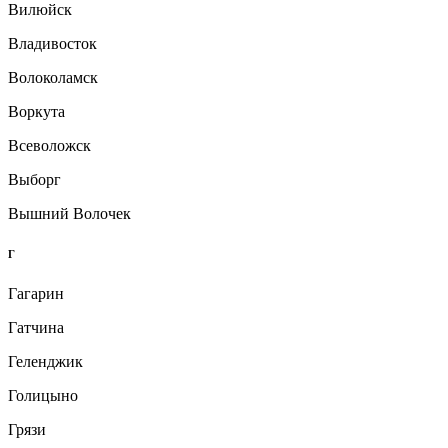
Вилюйск
Владивосток
Волоколамск
Воркута
Всеволожск
Выборг
Вышний Волочек
Г
Гагарин
Гатчина
Геленджик
Голицыно
Грязи