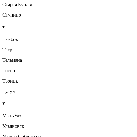
Старая Купавна
Ступино
Т
Тамбов
Тверь
Тельмана
Тосно
Троицк
Тулун
У
Улан-Удэ
Ульяновск
Усолье-Сибирское