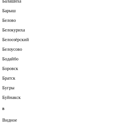
Балашиха
Барыш
Белово
Белокуриха
Белоозёрский
Белоусово
Бодайбо
Боровск
Братск
Бугры
Буйнакск
В
Видное