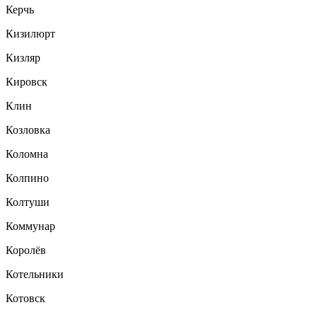
Керчь
Кизилюрт
Кизляр
Кировск
Клин
Козловка
Коломна
Колпино
Колтуши
Коммунар
Королёв
Котельники
Котовск