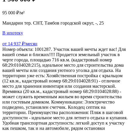
95 000 ₽/м²
Мандарин тер. СНТ, Тамбов городской округ, -, 25
В ипотеку
от 14 937 ₽/месяц
Номер объекта: 1001287. Участок вашей мечты ждет вас! Для
вашей семьи и близких!!!! Продается земельный участок в
черте города, площадью 716 кв.м. (кадастровый номер
68:29:0104028:215), идеальное место для строительства дома
вашей мечты или создания уютного уголка для отдыха. На
территории уже есть: Хозяйственная постройка с крыльцом
(12 кв.м., кадастровый номер 68:29:0104028:91) - отличное
место для хранения инвентаря или создания мастерской.
Времянка (20 кв.м., кадастровый номер 68:29:0104028:88) -
может служить временным жильем во время строительства
или гостевым домиком. Коммуникации: Электричество
подведено, установлен счетчик. Колодец септик на
территории. Преимущества расположения: Пляж в шаговой
доступности - идеальное место для летнего отдыха и купания.
Удобная транспортная доступность: легкий доступ к участку
как пешком, так и на автомобиле, рядом остановки