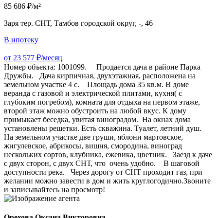
85 686 ₽/м²
Заря тер. СНТ, Тамбов городской округ, -, 46
В ипотеку
от 23 577 ₽/месяц
Номер объекта: 1001099. Продается дача в районе Парка
Дружбы. Дача кирпичная, двухэтажная, расположена на
земельном участке 4 с. Площадь дома 35 кв.м. В доме
веранда с газовой и электрической плитами, кухня( с
глубоким погребом), комната для отдыха на первом этаже,
второй этаж можно обустроить на любой вкус. К дому
примыкает беседка, увитая виноградом. На окнах дома
установлены решетки. Есть скважина. Туалет, летний душ.
На земельном участке две груши, яблони мартовское,
жигулевское, абрикосы, вишня, смородина, виноград
нескольких сортов, клубника, ежевика, цветник. Заезд к даче
с двух сторон, с двух СНТ, что очень удобно. В шаговой
доступности река. Через дорогу от СНТ проходит газ, при
желании можно завести в дом и жить круглогодично. ​​​​​​​Звоните
и записывайтесь на просмотр!
Орехова Оксана Викторовна