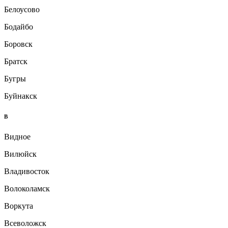
Белоусово
Бодайбо
Боровск
Братск
Бугры
Буйнакск
В
Видное
Вилюйск
Владивосток
Волоколамск
Воркута
Всеволожск