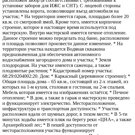
расположен забор (в соответствиями с требованиями к
установке заборов для ИЖС и СНТ). С лицевой стороны
установлены ворота, позволяющие въезд автомобиля на
участок; * На территории имеется гараж, площадью более 20
кв.м. со смотровой ямой, Кроме того, имеется кирпичное
строение, которое в настоящее время используется под
мастерскую. Внутри мастерской имеется печное отопление.
Данное строение можно переделать под баню, расположение
и площадь позволяют произвести данное изменение. * На
территории участка находится Водяная скважина
предназначенная для обеспечения автономного
водоснабжения загородного дома и участка; * Земля
плодородная. На участке имеются саженцы, а также
плодовитые растения; * Кадастровый номер участка:
68:29:0204002:20. Дом: * Каркасный (деревянное строение); *
Общая площадь дома – 65 кв.м., состоящий из 2-х этажей, из
которых на 1-м кухня, столовая и гостиная, на 2-м спальня.
Мебель которая имеется на изображениях остаётся; * Печное
отопление; * В дом, а также в гараж и мастерскую проведено
и функционирует электричество. Месторасположение,
инфраструктура и транспортная доступность: * Участок
расположен вдали от шумных дорог, в тихом месте; * В 5-ти
минутах ходьбы имеется пляж на берегу реки «ЦНА», а также
Архиерейский лес; * В пешей доступности от
месторасположения участка функционирует