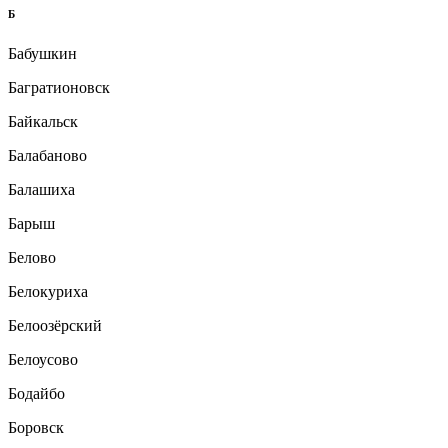
Б
Бабушкин
Багратионовск
Байкальск
Балабаново
Балашиха
Барыш
Белово
Белокуриха
Белоозёрский
Белоусово
Бодайбо
Боровск