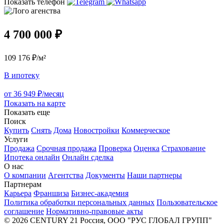
Показать телефон
4 700 000 ₽
109 176 ₽/м²
В ипотеку
от 36 949 ₽/месяц
Показать на карте
Показать еще
Поиск
Купить
Снять
Дома
Новостройки
Коммерческое
Услуги
Продажа
Срочная продажа
Проверка
Оценка
Страхование
Ипотека онлайн
Онлайн сделка
О нас
О компании
Агентства
Документы
Наши партнеры
Партнерам
Карьера
Франшиза
Бизнес-академия
Политика обработки персональных данных
Пользовательское
соглашение
Нормативно-правовые акты
© 2026 CENTURY 21 Россия, ООО "РУС ГЛОБАЛ ГРУПП"