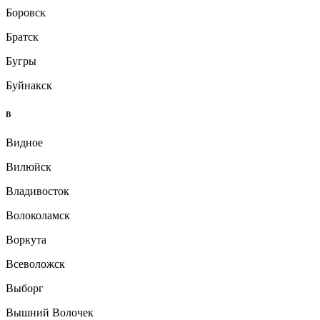
Боровск
Братск
Бугры
Буйнакск
В
Видное
Вилюйск
Владивосток
Волоколамск
Воркута
Всеволожск
Выборг
Вышний Волочек