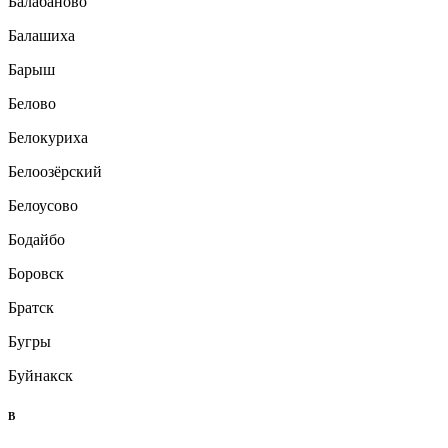
Балабаново
Балашиха
Барыш
Белово
Белокуриха
Белоозёрский
Белоусово
Бодайбо
Боровск
Братск
Бугры
Буйнакск
В