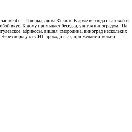
астке 4 с. Площадь дома 35 кв.м. В доме веранда с газовой и
любой вкус. К дому примыкает беседка, увитая виноградом. На
игулевское, абрикосы, вишня, смородина, виноград нескольких
. Через дорогу от СНТ проходит газ, при желании можно