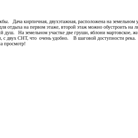
бы. Дача кирпичная, двухэтажная, расположена на земельном уч
 для отдыха на первом этаже, второй этаж можно обустроить на 
ий душ. На земельном участке две груши, яблони мартовское, ж
рон, с двух СНТ, что очень удобно. В шаговой доступности река
 на просмотр!