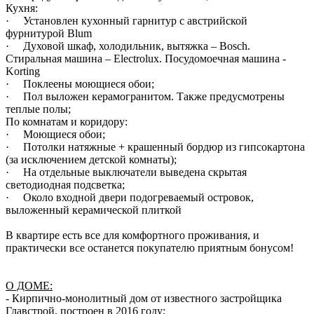
Кухня:
· Установлен кухонный гарнитур с австрийской
фурнитурой Blum
· Духовой шкаф, холодильник, вытяжка – Bosch.
Стиральная машина – Electrolux. Посудомоечная машина -
Korting
· Поклеены моющиеся обои;
· Пол выложен керамогранитом. Также предусмотрены
теплые полы;
По комнатам и коридору:
· Моющиеся обои;
· Потолки натяжные + крашенный бордюр из гипсокартона
(за исключением детской комнаты);
· На отдельные выключатели выведена скрытая
светодиодная подсветка;
· Около входной двери подогреваемый островок,
выложенный керамической плиткой
В квартире есть все для комфортного проживания, и
практически все останется покупателю приятным бонусом!
О ДОМЕ:
- Кирпично-монолитный дом от известного застройщика
Главстрой, построен в 2016 году;