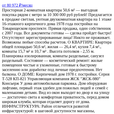
от 80 972 ₽/месяц
Просторная 2‑комнатная квартира 50,6 м² — выгодная
покупка рядом с метро за 10 300 000 руб рублей! Предлагается
к продаже светлая, уютная двухкомнатная квартира на 1 этаже
16‑этажного кирпичного дома 1978 года постройки на
Товарищеском проспекте. Прямая продажа, один собственник
с 2007 года. Все документы готовы — сделка пройдет быстро!
Отсутствуют зарегистрированные лица! Никто не проживает.
Возможны любые способы расчетов. О КВАРТИРЕ: Квартира
общей площадью 50,6 м², жилая — 26,4 м², кухня 7,4 м².,
комнаты 15,7 м² и 10,7 м² . Высота потолков - 2,55 м.
Планировка изолированная, комнаты раздельные, санузел
раздельный. Состояние — косметический ремонт: жилые
помещения чистые и ухоженные, готовые к быстрому
заселению или доработке под личные предпочтения. Нет
балкона. О ДОМЕ: Кирпичный дом 1978 г. постройки. Серия
Т-528 КП-821 Управляющая компания ЖСК "ЖСК-980"
Консьерж У дома автомобильная парковка. Дом оборудован
лифтами, первый этаж удобен для пожилых людей и семей с
маленькими детьми. Вид из окон выходит во двор и на улицу
— достаточно света и комфортная приватность, перед домом
широкая клумба, которая отдаляет дорогу от дома.
ИНФРАСТРУКТУРА: Район отличается развитой
инфраструктурой: в шаговой доступности магазины,