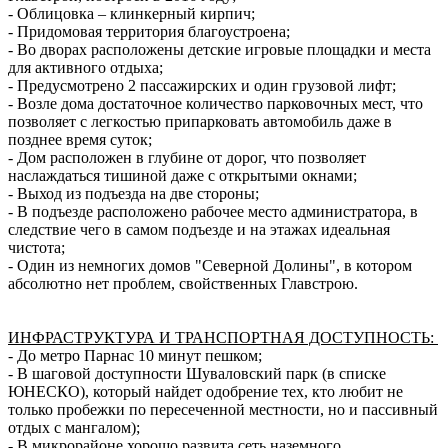
- Облицовка – клинкерный кирпич;
- Придомовая территория благоустроена;
- Во дворах расположены детские игровые площадки и места
для активного отдыха;
- Предусмотрено 2 пассажирских и один грузовой лифт;
- Возле дома достаточное количество парковочных мест, что
позволяет с легкостью припарковать автомобиль даже в
позднее время суток;
- Дом расположен в глубине от дорог, что позволяет
наслаждаться тишиной даже с открытыми окнами;
- Выход из подъезда на две стороны;
- В подъезде расположено рабочее место администратора, в
следствие чего в самом подъезде и на этажах идеальная
чистота;
- Один из немногих домов "Северной Долины", в котором
абсолютно нет проблем, свойственных Главстрою.
ИНФРАСТРУКТУРА И ТРАНСПОРТНАЯ ДОСТУПНОСТЬ:
- До метро Парнас 10 минут пешком;
- В шаговой доступности Шуваловский парк (в списке
ЮНЕСКО), который найдет одобрение тех, кто любит не
только пробежки по пересеченной местности, но и пассивный
отдых с мангалом);
- В микрорайоне хорошо развита сеть наземного