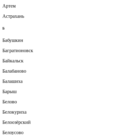
Артем
Астрахань
Б
Бабушкин
Багратионовск
Байкальск
Балабаново
Балашиха
Барыш
Белово
Белокуриха
Белоозёрский
Белоусово