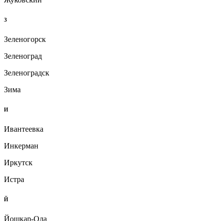
З
Зеленогорск
Зеленоград
Зеленоградск
Зима
И
Ивантеевка
Инкерман
Иркутск
Истра
Й
Йошкар-Ола