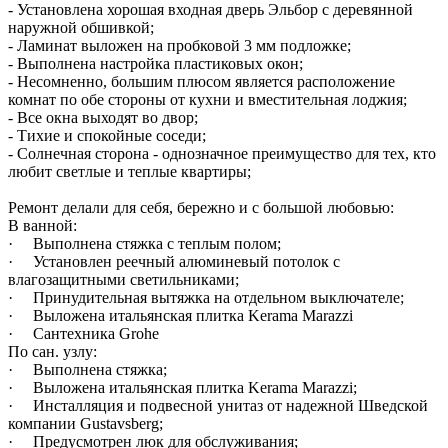
- Установлена хорошая входная дверь Эльбор с деревянной
наружной обшивкой;
- Ламинат выложен на пробковой 3 мм подложке;
- Выполнена настройка пластиковых окон;
- Несомненно, большим плюсом является расположение
комнат по обе стороны от кухни и вместительная лоджия;
- Все окна выходят во двор;
- Тихие и спокойные соседи;
- Солнечная сторона - однозначное преимущество для тех, кто
любит светлые и теплые квартиры;
Ремонт делали для себя, бережно и с большой любовью:
В ванной:
· Выполнена стяжка с теплым полом;
· Установлен реечный алюминевый потолок с
влагозащитными светильниками;
· Принудительная вытяжка на отдельном выключателе;
· Выложена итальянская плитка Kerama Marazzi
· Сантехника Grohe
По сан. узлу:
· Выполнена стяжка;
· Выложена итальянская плитка Kerama Marazzi;
· Инсталляция и подвесной унитаз от надежной Шведской
компании Gustavsberg;
· Предусмотрен люк для обслуживания;