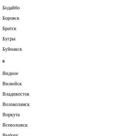
Бодайбо
Боровск
Братск
Бугры
Буйнакск
В
Видное
Вилюйск
Владивосток
Волоколамск
Воркута
Всеволожск
Выборг