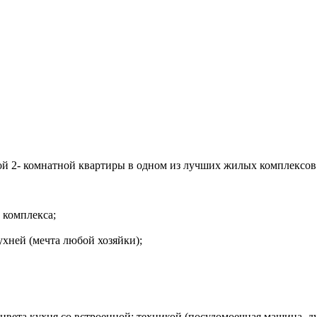
ой 2- комнатной квартиры в одном из лучших жилых комплексов
 комплекса;
хней (мечта любой хозяйки);
 цвета кухня со встроенной; техникой (посудомоечная машина, д