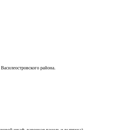
 Василеостровского района.
уховой шкаф, варочная панель и вытяжка).