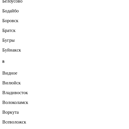
Белоусово
Бодайбо
Боровск
Братск
Бугры
Буйнакск
В
Видное
Вилюйск
Владивосток
Волоколамск
Воркута
Всеволожск