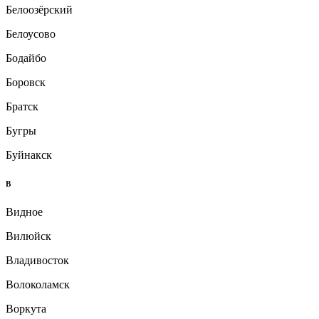
Белоозёрский
Белоусово
Бодайбо
Боровск
Братск
Бугры
Буйнакск
В
Видное
Вилюйск
Владивосток
Волоколамск
Воркута