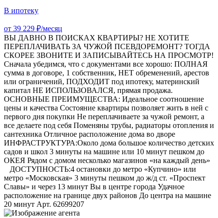
В ипотеку
от 39 229 ₽/месяц
ВЫ ДАВНО В ПОИСКАХ КВАРТИРЫ? НЕ ХОТИТЕ
ПЕРЕПЛАЧИВАТЬ ЗА ЧУЖОЙ ПСЕВДОРЕМОНТ? ТОГДА
СКОРЕЕ ЗВОНИТЕ И ЗАПИСЫВАЙТЕСЬ НА ПРОСМОТР!
Сначала убедимся, что с документами все хорошо: ПОЛНАЯ
сумма в договоре, 1 собственник, НЕТ обременений, арестов
или ограничений, ПОДХОДИТ под ипотеку, материнский
капитал НЕ ИСПОЛЬЗОВАЛСЯ, прямая продажа.
ОСНОВНЫЕ ПРЕИМУЩЕСТВА: Идеальное соотношение
цены и качества Состояние квартиры позволяет жить в ней с
первого дня покупки Не переплачиваете за чужой ремонт, а
все делаете под себя Поменяны трубы, радиаторы отопления и
сантехника Отличное расположение дома во дворе
ИНФРАСТРУКТУРА:Около дома большое количество детских
садов и школ 3 минуты на машине или 10 минут пешком до
ОКЕЯ Рядом с домом несколько магазинов «на каждый день»
ДОСТУПНОСТЬ:4 остановки до метро «Купчино» или
метро «Московская» 3 минуты пешком до ж/д ст. «Проспект
Славы» и через 13 минут Вы в центре города Удачное
расположение на границе двух районов До центра на машине
20 минут Арт. 62699207