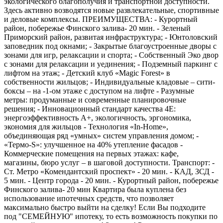
экологического благополучия и транспортной доступности.
Здесь активно возводятся новые развлекательные, спортивные
и деловые комплексы. ПРЕИМУЩЕСТВА: - Курортный
район, побережье Финского залива- 20 мин. - Зеленый
Приморский район, развитая инфраструктура; - Юнтоловский
заповедник под окнами; - Закрытые благоустроенные дворы с
зонами для игр, релаксации и спорта; - Собственный Эко двор
с зонами для релаксации и уединения; - Подземный паркинг с
лифтом на этаж; - Детский клуб «Magic Forest» в
собственности жильцов; - Индивидуальные кладовые – сити-
боксы – на -1-ом этаже с доступом на лифте - Разумные
метры: продуманные и современные планировочные
решения; - Инновационный стандарт качества 4Е:
энергоэффективность А+, экологичность, эргономика,
экономия для жильцов - Технология «In-Home»,
объединяющая ряд «умных» систем управления домом; -
«Термо-S»: улучшенное на 40% утепление фасадов -
Коммерческие помещения на первых этажах: кафе,
магазины, бюро услуг – в шаговой доступности. Транспорт: -
Ст. Метро «Комендантский проспект» - 20 мин. - КАД, ЗСД -
5 мин. - Центр города - 20 мин. - Курортный район, побережье
Финского залива- 20 мин Квартира была куплена без
использование ипотечных средств, что позволяет
максимально быстро выйти на сделку! Если Вы подходите
под "СЕМЕЙНУЮ" ипотеку, то есть возможность покупки по