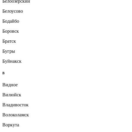
Белоозёрский
Белоусово
Бодайбо
Боровск
Братск
Бугры
Буйнакск
В
Видное
Вилюйск
Владивосток
Волоколамск
Воркута