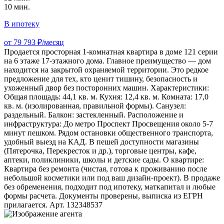
10 мин.
В ипотеку
от 79 793 ₽/месяц
Продается просторная 1-комнатная квартира в доме 121 серии
на 6 этаже 17-этажного дома. Главное преимущество — дом
находится на закрытой охраняемой территории. Это редкое
предложение для тех, кто ценит тишину, безопасность и
ухоженный двор без посторонних машин. Характеристики:
Общая площадь: 44,1 кв. м. Кухня: 12,4 кв. м. Комната: 17,0
кв. м. (изолированная, правильной формы). Санузел:
раздельный. Балкон: застекленный. Расположение и
инфраструктура: До метро Проспект Просвещения около 5-7
минут пешком. Рядом остановки общественного транспорта,
удобный выезд на КАД. В пешей доступности магазины
(Пятерочка, Перекресток и др.), торговые центры, кафе,
аптеки, поликлиники, школы и детские сады. О квартире:
Квартира без ремонта (чистая, готова к проживанию после
небольшой косметики или под ваш дизайн-проект). В продаже
без обременения, подходит под ипотеку, маткапитал и любые
формы расчета. Документы проверены, выписка из ЕГРН
прилагается. Арт. 132348537