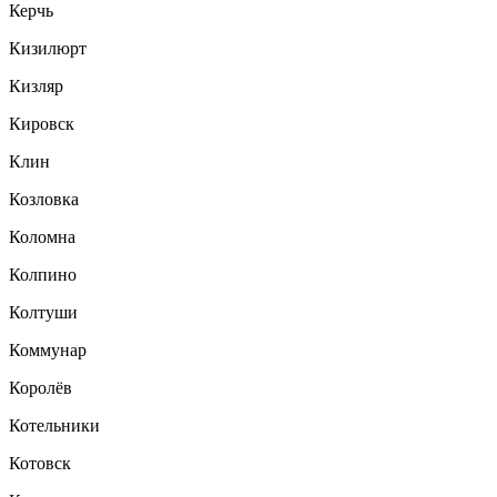
Керчь
Кизилюрт
Кизляр
Кировск
Клин
Козловка
Коломна
Колпино
Колтуши
Коммунар
Королёв
Котельники
Котовск