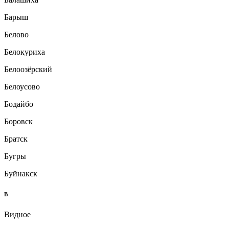
Барыш
Белово
Белокуриха
Белоозёрский
Белоусово
Бодайбо
Боровск
Братск
Бугры
Буйнакск
В
Видное