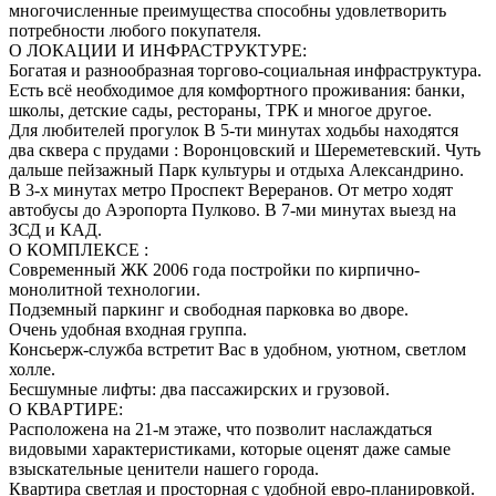
многочисленные преимущества способны удовлетворить
потребности любого покупателя.
О ЛОКАЦИИ И ИНФРАСТРУКТУРЕ:
Богатая и разнообразная торгово-социальная инфраструктура.
Есть всё необходимое для комфортного проживания: банки,
школы, детские сады, рестораны, ТРК и многое другое.
Для любителей прогулок В 5-ти минутах ходьбы находятся
два сквера с прудами : Воронцовский и Шереметевский. Чуть
дальше пейзажный Парк культуры и отдыха Александрино.
В 3-х минутах метро Проспект Вереранов. От метро ходят
автобусы до Аэропорта Пулково. В 7-ми минутах выезд на
ЗСД и КАД.
О КОМПЛЕКСЕ :
Современный ЖК 2006 года постройки по кирпично-
монолитной технологии.
Подземный паркинг и свободная парковка во дворе.
Очень удобная входная группа.
Консьерж-служба встретит Вас в удобном, уютном, светлом
холле.
Бесшумные лифты: два пассажирских и грузовой.
О КВАРТИРЕ:
Расположена на 21-м этаже, что позволит наслаждаться
видовыми характеристиками, которые оценят даже самые
взыскательные ценители нашего города.
Квартира светлая и просторная с удобной евро-планировкой.