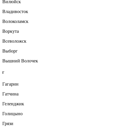
Вилюйск
Владивосток
Волоколамск
Воркута
Всеволожск
Выборг
Вышний Волочек
Г
Гагарин
Гатчина
Геленджик
Голицыно
Грязи