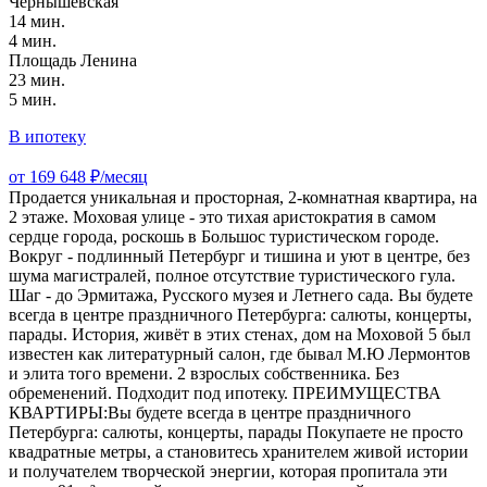
Чернышевская
14 мин.
4 мин.
Площадь Ленина
23 мин.
5 мин.
В ипотеку
от 169 648 ₽/месяц
Продается уникальная и просторная, 2-комнатная квартира, на
2 этаже. Моховая улице - это тихая аристократия в самом
сердце города, роскошь в Большос туристическом городе.
Вокруг - подлинный Петербург и тишина и уют в центре, без
шума магистралей, полное отсутствие туристического гула.
Шаг - до Эрмитажа, Русского музея и Летнего сада. Вы будете
всегда в центре праздничного Петербурга: салюты, концерты,
парады. История, живёт в этих стенах, дом на Моховой 5 был
известен как литературный салон, где бывал М.Ю Лермонтов
и элита того времени. 2 взрослых собственника. Без
обременений. Подходит под ипотеку. ПРЕИМУЩЕСТВА
КВАРТИРЫ:Вы будете всегда в центре праздничного
Петербурга: салюты, концерты, парады Покупаете не просто
квадратные метры, а становитесь хранителем живой истории
и получателем творческой энергии, которая пропитала эти