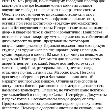
стены 91 м² - редкий, по-настоящему городской простор для
квартиры в центре Большие жилые комнаты создают
ощущение свободы и наполняют пространство светом.
Обеспечивают отличную циркуляцию воздуха и дают
возможность обустроить многофункциональные зоны,
оставив при этом достаточно «воздуха» для комфортной
жизни без ощущения тесноты Исторические окна, выходят во
двор - в квартире тихо и светло и романтично Планировка
позволяет создать квартиру мечты и реализовать собственный
дизайн-проект по душе (представлены фотографии
визуализации ремонта). Идеально подходит под мастерскую-
студию для художников по планировке (общая площадь
кухни, коридора и комнат 82 кв.м.), три минуты пешком до
академии Штиглица. Есть место для парковки в закрытом
дворе (в центре - это клад). Рядом вся инфраструктура -
магазины, кофейни, рестораны, школы, детские сады,
отделение почты. Летний сад, Марсово поле, Невский
проспект, набережная реки Фонтанки — ваш личный
маршрут для прогулок пешком. Отличная транспортная
доступность: близкое расположение к метро и развитая сеть
наземного транспорта. Спешите, не упустите шанс покупки
уникальнейшей из квартир в Санкт - Петербурге. Документы
к сделке готовы. Рассматриваем любую форму оплаты.
Профессиональное сопровождение сделки для покупателя
бесплатно. Помощь в одобрении ипотеки по ставкам, ниже