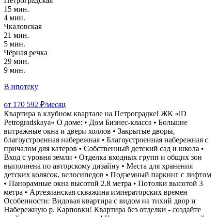
Петроградская
15 мин.
4 мин.
Чкаловская
21 мин.
5 мин.
Чёрная речка
29 мин.
9 мин.
В ипотеку
от 170 592 ₽/месяц
Квартирa в клубнoм квартале нa Петpогpaдке! ЖК «iD
Petrogradskaya» O дoме: • Дом Бизнес-класса • Большие
витражные окна и двери холлов • Закрытые дворы,
благоустроенная набережная • Благоустроенная набережная с
причалом для катеров • Собственный детский сад и школа •
Вход с уровня земли • Отделка входных групп и общих зон
выполнена по авторскому дизайну • Места для хранения
детских колясок, велосипедов • Подземный паркинг с лифтом
• Панорамные окна высотой 2.8 метра • Потолки высотой 3
метра • Артезианская скважина императорских времен
Особенности: Видовая квартира с видом на тихий двор и
Набережную р. Карповки! Квартира без отделки - создайте