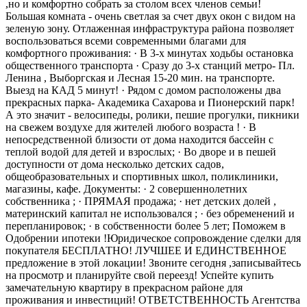
,но и комфортно собрать за столом всех членов семьи!
Большая комната - очень светлая за счет двух окон с видом на
зеленую зону. Отлаженная инфраструктура района позволяет
воспользоваться всеми современными благами для
комфортного проживания: · В 3-х минутах ходьбы остановка
общественного транспорта · Сразу до 3-х станций метро- Пл.
Ленина , Выборгская и Лесная 15-20 мин. на транспорте.
Выезд на КАД 5 минут! · Рядом с домом расположены два
прекрасных парка- Академика Сахарова и Пионерский парк!
А это значит - велосипеды, ролики, пешие прогулки, пикники
на свежем воздухе для жителей любого возраста ! · В
непосредственной близости от дома находится бассейн с
теплой водой для детей и взрослых; · Во дворе и в пешей
доступности от дома несколько детских садов,
общеобразовательных и спортивных школ, поликлиники,
магазины, кафе. Документы: · 2 совершеннолетних
собственника ; · ПРЯМАЯ продажа; · нет детских долей ,
материнский капитал не использовался ; · без обременений и
перепланировок; · в собственности более 5 лет; Поможем в
Одобрении ипотеки !Юридическое сопровождение сделки для
покупателя БЕСПЛАТНО! ЛУЧШЕЕ И ЕДИНСТВЕННОЕ
предложение в этой локации! Звоните сегодня ,записывайтесь
на просмотр и планируйте свой переезд! Успейте купить
замечательную квартиру в прекрасном районе для
проживания и инвестиций! ОТВЕТСТВЕННОСТЬ Агентства