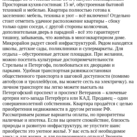
Просторная кухня-гостиная: 15 м², обустроенная бытовой
техникой и мебелью. Квартира полностью готова к
заселению: мебель, техника и уют – всё включено! Отдельно
стоит отметить удачное расположение квартиры - сбоку
только одни соседи, с другой стороны колясочная,
дополнительная дверь в парадной - всё это гарантирует
тишину, забываешь, что живёшь в многоквартирном доме.
Микрорайон радует своей инфраструктурой. Рядом находятся
школы, детские сады, поликлиники и супермаркеты. Для
отдыха – обустроенные детские площадки. При желании,
можно посетить культурные достопримечательности
Стрельны и Петергофа, полюбоваться их дворцами и
парками. Удобная транспортная развязка:остановки
общественного транспорта в шаговой доступности (помимо
автобусов и троллейбусов, вы можете сесть на электричку). на
личном транспорте вы легко можете выехать на
Петергофский проспект и проспект Ветеранов – ключевые
артерии юго-запада Петербурга или КАД. Продавец – один
совершеннолетний собственник. Квартира продаётся с целью
приобретения недвижимости в другом регионе РФ.
Рассматриваем разные варианты оплаты, но приоритетны
наличные и ипотека. Если вы цените спокойствие, близость
природы и развитую инфраструктуру, не упустите шанс
приобрести это уютное жильё. У вас есть всё необходимое
здесь: и для жизни, и для полноценного отдыха! Звоните –