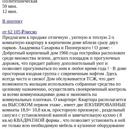
Политехническая
59 мин.
12 мин.
В ипотеку
от 62 105 ₽/месяц
Предлагаем к продаже отличную , уютную и теплую 2-х
комнатную квартиру в кирпичном доме вблизи сразу двух
парков- Академика Сахарова и Пионерского ! О доме: ·
Добротный кирпичный дом 1966 года постройки расположен
среди множества зелени, детских площадок и прогулочных
дорожек, что придает району дополнительный уют и
позволяет прогуливаться по ним в любое время года ! · В доме
просторная входная группа с современным лифтом .Здесь
всегда чисто и свежо! Дом обслуживается ТСЖ, что дает
возможность жильцам использовать собранные средства по
целевому назначению, осуществлять своевременный контроль
за всеми коммуникациями дома и экономить на
коммунальных платежах. О квартире: Квартира располагается
на ВЫСОКОМ первом этаже , имеет две ИЗОЛИРОВАННЫЕ
комнаты 18,9+ 10,8 кв.м, просторную прихожую , раздельный
санузел с установленной ванной и замечательную кухню ( 8
кв.м) КВАДРАТНОЙ формы , что позволяет установить в ней
не только всю необходимую мебель и кухонное оборудование