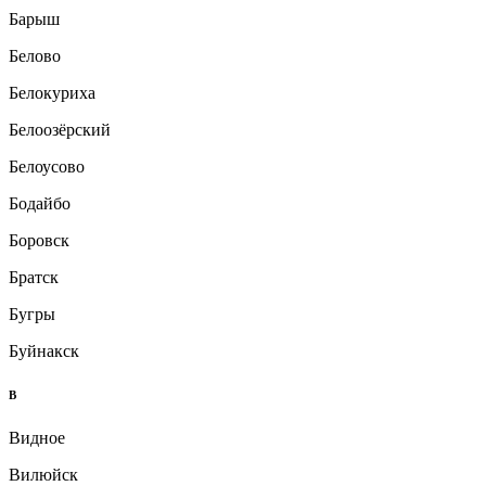
Барыш
Белово
Белокуриха
Белоозёрский
Белоусово
Бодайбо
Боровск
Братск
Бугры
Буйнакск
В
Видное
Вилюйск