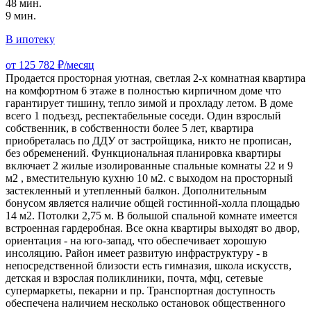
48 мин.
9 мин.
В ипотеку
от 125 782 ₽/месяц
Продается просторная уютная, светлая 2-х комнатная квартира
на комфортном 6 этаже в полностью кирпичном доме что
гарантирует тишину, тепло зимой и прохладу летом. В доме
всего 1 подъезд, респектабельные соседи. Один взрослый
собственник, в собственности более 5 лет, квартира
приобреталась по ДДУ от застройщика, никто не прописан,
без обременений. Функциональная планировка квартиры
включает 2 жилые изолированные спальные комнаты 22 и 9
м2 , вместительную кухню 10 м2. с выходом на просторный
застекленный и утепленный балкон. Дополнительным
бонусом является наличие общей гостинной-холла площадью
14 м2. Потолки 2,75 м. В большой спальной комнате имеется
встроенная гардеробная. Все окна квартиры выходят во двор,
ориентация - на юго-запад, что обеспечивает хорошую
инсоляцию. Район имеет развитую инфраструктуру - в
непосредственной близости есть гимназия, школа искусств,
детская и взрослая поликлиники, почта, мфц, сетевые
супермаркеты, пекарни и пр. Транспортная доступность
обеспечена наличием несколько остановок общественного