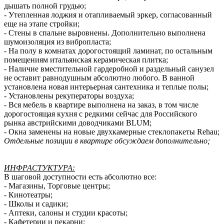
дышать полной грудью;
- Утепленная лоджия и отапливаемый эркер, согласованный
еще на этапе стройки;
- Стены в спальне выровнены. Дополнительно выполнена
шумоизоляция из вибропласта;
- На полу в комнатах дорогостоящий ламинат, по остальным
помещениям итальянская керамическая плитка;
- Наличие вместительной гардеробной и раздельный санузел
не оставит равнодушным абсолютно любого. В ванной
установлена новая интерьерная сантехника и теплые полы;
- Установлены рекуператоры воздуха;
- Вся мебель в квартире выполнена на заказ, в том числе
дорогостоящая кухня с редкими сейчас для Российского
рынка австрийскими доводчиками BLUM;
- Окна заменены на новые двухкамерные стеклопакеты Rehau;
Отдельные позиции в квартире обсуждаем дополнительно;
ИНФРАСТУКТУРА:
В шаговой доступности есть абсолютно все:
- Магазины, Торговые центры;
- Кинотеатры;
- Школы и садики;
- Аптеки, салоны и студии красоты;
- Кафетерии и пекарни;