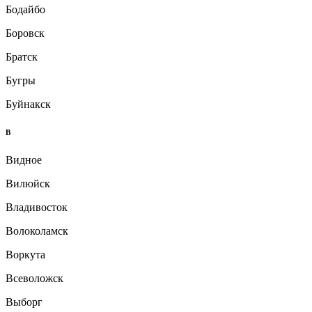
Бодайбо
Боровск
Братск
Бугры
Буйнакск
В
Видное
Вилюйск
Владивосток
Волоколамск
Воркута
Всеволожск
Выборг