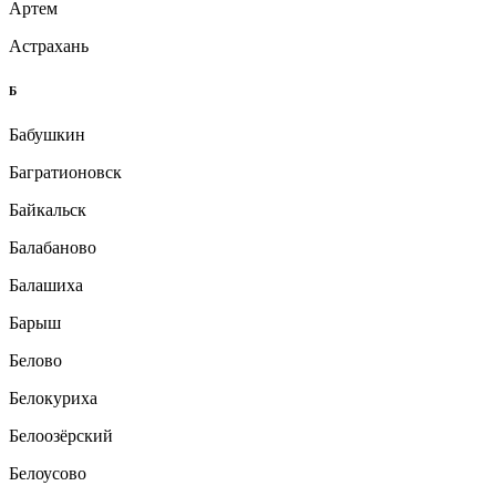
Артем
Астрахань
Б
Бабушкин
Багратионовск
Байкальск
Балабаново
Балашиха
Барыш
Белово
Белокуриха
Белоозёрский
Белоусово