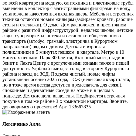
во всей квартире на медную, сантехника и пластиковые трубы
выведены в коллектор с магистральными фильтрами на воду,
установлена качественная входная дверь. Мебель и встроенная
техника остаются новым жильцам (забираем кровати, рабочие
столы и стеллажи). О доме: Дом расположен в престижном
районе с развитой инфраструктурой: недалеко школы, детские
сады, супермаркеты, аптеки и остановки общественного
транспорта (автобус, трамвай, электричка в Курортном
направлении) рядом с домом. Детская и взрослая
поликлиники в 5 минутах пешком, в квартале. Метро в 10
минутах пешком. Парк 300-летия, Яхтенный мост, стадион
Зенит и Лахта Центр с прогулочными зонами также в пешей
доступности. Удобный выезд за город в сторону Курортного
района и заезд на ЗСД. Подъезд чистый, новые лифты
установлены осенью 2025 года, ТСЖ (невысокая квартплата,
но в тоже время всегда доступен председатель для связи),
спокойные и адекватные соседи на этаже и в целом в
подъезде. Детские доли выделены. Подбирается встречная
покупка в том же районе 3-х комнатной квартиры. Звоните,
договоримся о просмотре! Арт. 133667835
Легенченко Алла
Эксперт