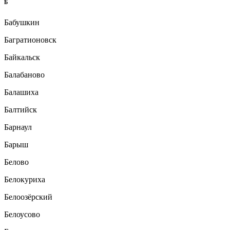
Б
Бабушкин
Багратионовск
Байкальск
Балабаново
Балашиха
Балтийск
Барнаул
Барыш
Белово
Белокуриха
Белоозёрский
Белоусово