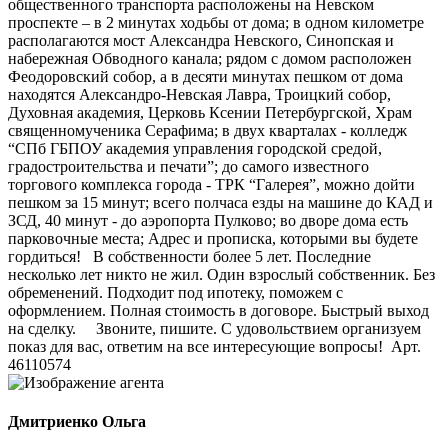
общественного транспорта расположены на Невском
проспекте – в 2 минутах ходьбы от дома; в одном километре
располагаются мост Александра Невского, Синопская и
набережная Обводного канала; рядом с домом расположен
Феодоровский собор, а в десяти минутах пешком от дома
находятся Александро-Невская Лавра, Троицкий собор,
Духовная академия, Церковь Ксении Петербургской, Храм
священномученика Серафима; в двух кварталах - колледж
“СПб ГБПОУ академия управления городской средой,
градостроительства и печати”; до самого известного
торгового комплекса города - ТРК “Галерея”, можно дойти
пешком за 15 минут; всего полчаса езды на машине до КАД и
ЗСД, 40 минут - до аэропорта Пулково; во дворе дома есть
парковочные места; Адрес и прописка, которыми вы будете
гордиться! В собственности более 5 лет. Последние
несколько лет никто не жил. Один взрослый собственник. Без
обременений. Подходит под ипотеку, поможем с
оформлением. Полная стоимость в договоре. Быстрый выход
на сделку. Звоните, пишите. С удовольствием организуем
показ для вас, ответим на все интересующие вопросы! Арт.
46110574
Дмитриенко Ольга