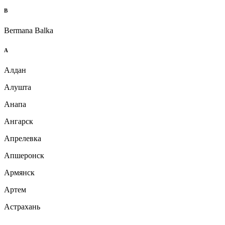
B
Bermana Balka
А
Алдан
Алушта
Анапа
Ангарск
Апрелевка
Апшеронск
Армянск
Артем
Астрахань