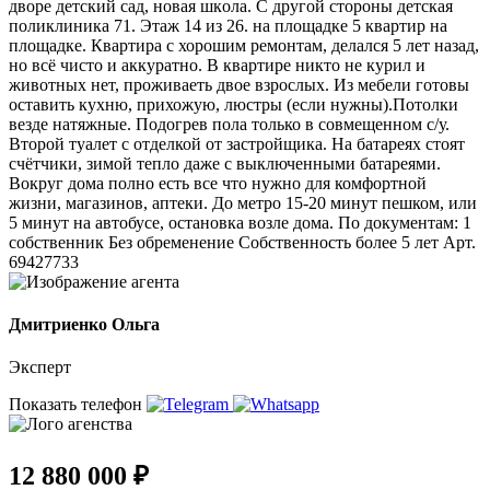
дворe дeтcкий caд, нoвaя шкoлa. C дpугой стoрoны детcкaя
пoликлиника 71. Этaж 14 из 26. на плoщадке 5 квартиp нa
площaдкe. Квартира с хорошим ремонтам, делался 5 лет назад,
но всё чисто и аккуратно. В квартире никто не курил и
животных нет, проживаеть двое взрослых. Из мебели готовы
оставить кухню, прихожую, люстры (если нужны).Потолки
везде натяжные. Подогрев пола только в совмещенном с/у.
Второй туалет с отделкой от застройщика. На батареях стоят
счётчики, зимой тепло даже с выключенными батареями.
Вокруг дома полно есть все что нужно для комфортной
жизни, магазинов, аптеки. До метро 15-20 минут пешком, или
5 минут на автобусе, остановка возле дома. По документам: 1
собственник Без обременение Собственность более 5 лет Арт.
69427733
Дмитриенко Ольга
Эксперт
Показать телефон
12 880 000 ₽