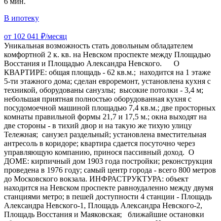
6 мин.
В ипотеку
от 102 041 ₽/месяц
Уникальная возможность стать довольным обладателем
комфортной 2 к. кв. на Невском проспекте между Площадью
Восстания и Площадью Александра Невского. О
КВАРТИРЕ: общая площадь - 62 кв.м.; находится на 1 этаже
5-ти этажного дома; сделан евроремонт, установлена кухня с
техникой, оборудованы санузлы; высокие потолки - 3,4 м;
небольшая приятная полностью оборудованная кухня с
посудомоечной машиной площадью 7,4 кв.м.; две просторных
комнаты правильной формы 21,7 и 17,5 м.; окна выходят на
две стороны - в тихий двор и на такую же тихую улицу
Тележная; санузел раздельный; установлена вместительная
антресоль в коридоре; квартира сдается посуточно через
управляющую компанию, принося пассивный доход. О
ДОМЕ: кирпичный дом 1903 года постройки; реконструкция
проведена в 1976 году; самый центр города - всего 800 метров
до Московского вокзала. ИНФРАСТРУКТУРА: объект
находится на Невском проспекте равноудаленно между двумя
станциями метро; в пешей доступности 4 станции - Площадь
Александра Невского-1, Площадь Александра Невского-2,
Площадь Восстания и Маяковская; ближайшие остановки