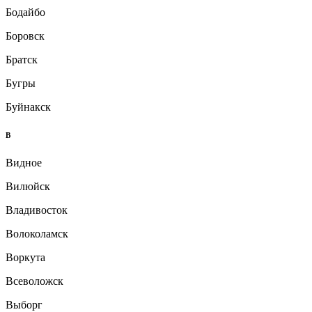
Бодайбо
Боровск
Братск
Бугры
Буйнакск
В
Видное
Вилюйск
Владивосток
Волоколамск
Воркута
Всеволожск
Выборг