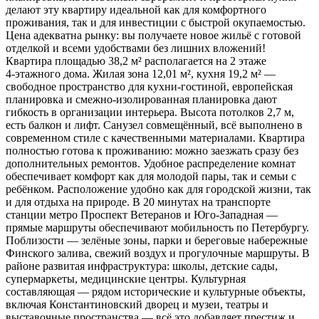
делают эту квартиру идеальной как для комфортного
проживания, так и для инвестиции с быстрой окупаемостью.
Цена адекватна рынку: вы получаете новое жильё с готовой
отделкой и всеми удобствами без лишних вложений!
Квартира площадью 38,2 м² располагается на 2 этаже
4‑этажного дома. Жилая зона 12,01 м², кухня 19,2 м² —
свободное пространство для кухни‑гостиной, европейская
планировка и смежно‑изолированная планировка дают
гибкость в организации интерьера. Высота потолков 2,7 м,
есть балкон и лифт. Санузел совмещённый, всё выполнено в
современном стиле с качественными материалами. Квартира
полностью готова к проживанию: можно заезжать сразу без
дополнительных ремонтов. Удобное распределение комнат
обеспечивает комфорт как для молодой пары, так и семьи с
ребёнком. Расположение удобно как для городской жизни, так
и для отдыха на природе. В 20 минутах на транспорте
станции метро Проспект Ветеранов и Юго‑Западная —
прямые маршруты обеспечивают мобильность по Петербургу.
Поблизости — зелёные зоны, парки и береговые набережные
Финского залива, свежий воздух и прогулочные маршруты. В
районе развитая инфраструктура: школы, детские сады,
супермаркеты, медицинские центры. Культурная
составляющая — рядом исторические и культурные объекты,
включая Константиновский дворец и музеи, театры и
выставочные пространства — всё это добавляет престиж и