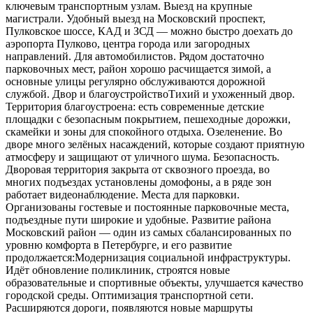
ключевым транспортным узлам. Выезд на крупные
магистрали. Удобный выезд на Московский проспект,
Пулковское шоссе, КАД и ЗСД — можно быстро доехать до
аэропорта Пулково, центра города или загородных
направлений. Для автомобилистов. Рядом достаточно
парковочных мест, район хорошо расчищается зимой, а
основные улицы регулярно обслуживаются дорожной
службой. Двор и благоустройствоТихий и ухоженный двор.
Территория благоустроена: есть современные детские
площадки с безопасным покрытием, пешеходные дорожки,
скамейки и зоны для спокойного отдыха. Озеленение. Во
дворе много зелёных насаждений, которые создают приятную
атмосферу и защищают от уличного шума. Безопасность.
Дворовая территория закрыта от сквозного проезда, во
многих подъездах установлены домофоны, а в ряде зон
работает видеонаблюдение. Места для парковки.
Организованы гостевые и постоянные парковочные места,
подъездные пути широкие и удобные. Развитие района
Московский район — один из самых сбалансированных по
уровню комфорта в Петербурге, и его развитие
продолжается:Модернизация социальной инфраструктуры.
Идёт обновление поликлиник, строятся новые
образовательные и спортивные объекты, улучшается качество
городской среды. Оптимизация транспортной сети.
Расширяются дороги, появляются новые маршруты