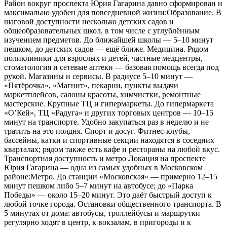
Район вокруг проспекта Юрия Гагарина давно сформирован и
максимально удобен для повседневной жизни:Образование. В
шаговой доступности несколько детских садов и
общеобразовательных школ, в том числе с углублённым
изучением предметов. До ближайшей школы — 5–10 минут
пешком, до детских садов — ещё ближе. Медицина. Рядом
поликлиники для взрослых и детей, частные медцентры,
стоматология и сетевые аптеки — базовая помощь всегда под
рукой. Магазины и сервисы. В радиусе 5–10 минут —
«Пятёрочка», «Магнит», пекарни, пункты выдачи
маркетплейсов, салоны красоты, химчистки, ремонтные
мастерские. Крупные ТЦ и гипермаркеты. До гипермаркета
«О’Кей», ТЦ «Радуга» и других торговых центров — 10–15
минут на транспорте. Удобно закупаться раз в неделю и не
тратить на это полдня. Спорт и досуг. Фитнес‑клубы,
бассейны, катки и спортивные секции находятся в соседних
кварталах; рядом также есть кафе и рестораны на любой вкус.
Транспортная доступность и метро Локация на проспекте
Юрия Гагарина — одна из самых удобных в Московском
районе:Метро. До станции «Московская» — примерно 12–15
минут пешком либо 5–7 минут на автобусе; до «Парка
Победы» — около 15–20 минут. Это даёт быстрый доступ к
любой точке города. Остановки общественного транспорта. В
5 минутах от дома: автобусы, троллейбусы и маршрутки
регулярно ходят в центр, к вокзалам, в пригороды и к