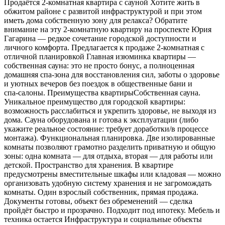
Продаётся 2‑комнатная квартира с сауной Хотите жить в
обжитом районе с развитой инфраструктурой и при этом
иметь дома собственную зону для релакса? Обратите
внимание на эту 2‑комнатную квартиру на проспекте Юрия
Гагарина — редкое сочетание городской доступности и
личного комфорта. Предлагается к продаже 2‑комнатная с
отличной планировкой Главная изюминка квартиры —
собственная сауна: это не просто бонус, а полноценная
домашняя спа‑зона для восстановления сил, заботы о здоровье
и уютных вечеров без поездок в общественные бани и
спа‑салоны. Преимущества квартирыСобственная сауна.
Уникальное преимущество для городской квартиры:
возможность расслабиться и укрепить здоровье, не выходя из
дома. Сауна оборудована и готова к эксплуатации (либо
укажите реальное состояние: требует доработки/в процессе
монтажа). Функциональная планировка. Две изолированные
комнаты позволяют грамотно разделить приватную и общую
зоны: одна комната — для отдыха, вторая — для работы или
детской. Пространство для хранения. В квартире
предусмотрены вместительные шкафы или кладовая — можно
организовать удобную систему хранения и не загромождать
комнаты. Один взрослый собственник, прямая продажа.
Документы готовы, объект без обременений — сделка
пройдёт быстро и прозрачно. Подходит под ипотеку. Мебель и
техника остается Инфраструктура и социальные объекты