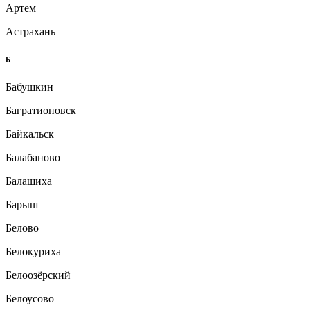
Артем
Астрахань
Б
Бабушкин
Багратионовск
Байкальск
Балабаново
Балашиха
Барыш
Белово
Белокуриха
Белоозёрский
Белоусово