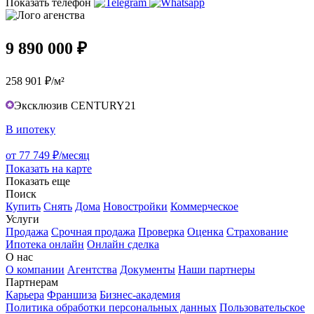
Показать телефон
9 890 000 ₽
258 901 ₽/м²
Эксклюзив CENTURY21
В ипотеку
от 77 749 ₽/месяц
Показать на карте
Показать еще
Поиск
Купить
Снять
Дома
Новостройки
Коммерческое
Услуги
Продажа
Срочная продажа
Проверка
Оценка
Страхование
Ипотека онлайн
Онлайн сделка
О нас
О компании
Агентства
Документы
Наши партнеры
Партнерам
Карьера
Франшиза
Бизнес-академия
Политика обработки персональных данных
Пользовательское