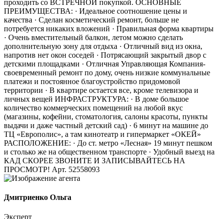
проходить со ВСТРЕЧНОЙ покупкой. ОСНОВНЫЕ
ПРЕИМУЩЕСТВА: · Идеальное соотношение цены и
качества · Сделан косметический ремонт, больше не
потребуется никаких вложений · Правильная форма квартиры
· Очень вместительный балкон, летом можно сделать
дополнительную зону для отдыха · Отличный вид из окна,
напротив нет окон соседей · Потрясающий закрытый двор с
детскими площадками · Отличная Управляющая Компания-
своевременный ремонт по дому, очень низкие коммунальные
платежи и постоянное благоустройство придомовой
территории · В квартире остается все, кроме телевизора и
личных вещей ИНФРАСТРУКТУРА: · В доме большое
количество коммерческих помещений на любой вкус
(магазины, кофейни, стоматология, салоны красоты, пункты
выдачи и даже частный детский сад) · 6 минут на машине до
ТЦ «Европолис», а там кинотеатр и гипермаркет «ОКЕЙ»
РАСПОЛОЖЕНИЕ: · До ст. метро «Лесная» 19 минут пешком
и столько же на общественном транспорте · Удобный выезд на
КАД СКОРЕЕ ЗВОНИТЕ И ЗАПИСЫВАЙТЕСЬ НА
ПРОСМОТР! Арт. 52558093
Дмитриенко Ольга
Эксперт