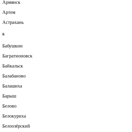
Армянск
Артем
Астрахань
Б
Бабушкин
Багратионовск
Байкальск
Балабаново
Балашиха
Барыш
Белово
Белокуриха
Белоозёрский