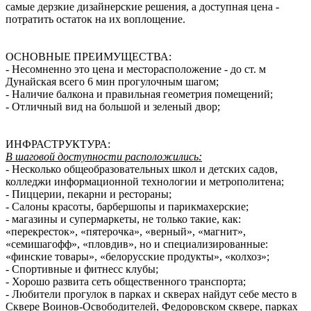
самые дерзкие дизайнерские решения, а доступная цена -
потратить остаток на их воплощение.
ОСНОВНЫЕ ПРЕИМУЩЕСТВА:
- Несомненно это цена и месторасположение - до ст. м
Дунайская всего 6 мин прогулочным шагом;
- Наличие балкона и правильная геометрия помещений;
- Отличный вид на большой и зеленый двор;
ИНФРАСТРУКТУРА:
В шаговой доступности расположились:
- Несколько общеобразовательных школ и детских садов,
колледжи информационной технологии и метрополитена;
- Пиццерии, пекарни и рестораны;
- Салоны красоты, барбершопы и парикмахерские;
- магазины и супермаркеты, не только такие, как:
«перекресток», «пятерочка», «верный», «магнит»,
«семишагофф», «пловдив», но и специализированные:
«финские товары», «белорусские продукты», «колхоз»;
- Спортивные и фитнесс клубы;
- Хорошо развита сеть общественного транспорта;
- Любители прогулок в парках и скверах найдут себе место в
Сквере Воинов-Освободителей, Федоровском сквере, парках