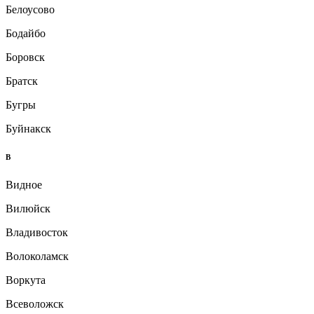
Белоусово
Бодайбо
Боровск
Братск
Бугры
Буйнакск
В
Видное
Вилюйск
Владивосток
Волоколамск
Воркута
Всеволожск