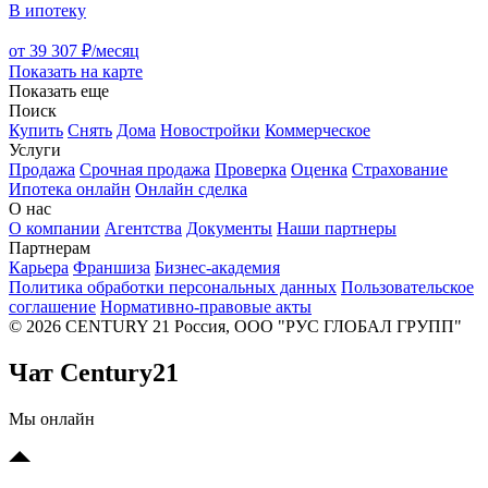
В ипотеку
от 39 307 ₽/месяц
Показать на карте
Показать еще
Поиск
Купить
Снять
Дома
Новостройки
Коммерческое
Услуги
Продажа
Срочная продажа
Проверка
Оценка
Страхование
Ипотека онлайн
Онлайн сделка
О нас
О компании
Агентства
Документы
Наши партнеры
Партнерам
Карьера
Франшиза
Бизнес-академия
Политика обработки персональных данных
Пользовательское
соглашение
Нормативно-правовые акты
© 2026 CENTURY 21 Россия, ООО "РУС ГЛОБАЛ ГРУПП"
Чат Century21
Мы онлайн