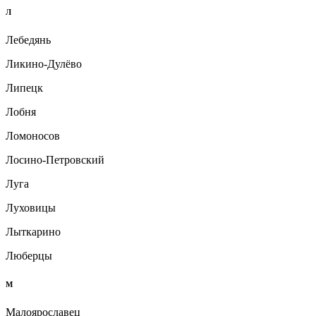
Л
Лебедянь
Ликино-Дулёво
Липецк
Лобня
Ломоносов
Лосино-Петровский
Луга
Луховицы
Лыткарино
Люберцы
М
Малоярославец