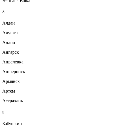
Bermana Balka
А
Алдан
Алушта
Анапа
Ангарск
Апрелевка
Апшеронск
Армянск
Артем
Астрахань
Б
Бабушкин