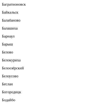
Багратионовск
Байкальск
Балабаново
Балашиха
Барнаул
Барыш
Белово
Белокуриха
Белоозёрский
Белоусово
Беслан
Богородицк
Бодайбо