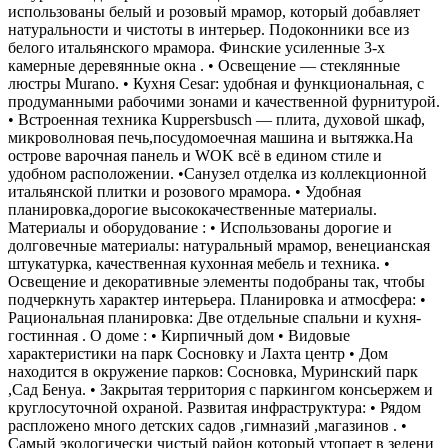
использованы белый и розовый мрамор, который добавляет
натуральности и чистоты в интерьер. Подоконники все из
белого итальянского мрамора. Финские усиленные 3-х
камерные деревянные окна . • Освещение — стеклянные
люстры Murano. • Кухня Cesar: удобная и функциональная, с
продуманными рабочими зонами и качественной фурнитурой.
• Встроенная техника Kuppersbusch — плита, духовой шкаф,
микроволновая печь,посудомоечная машина и вытяжка.На
острове варочная панель и WOK всё в едином стиле и
удобном расположении. •Санузел отделка из коллекционной
итальянской плитки и розового мрамора. • Удобная
планировка,дорогие высококачественные материалы.
Материалы и оборудование : • Использованы дорогие и
долговечные материалы: натуральный мрамор, венецианская
штукатурка, качественная кухонная мебель и техника. •
Освещение и декоративные элементы подобраны так, чтобы
подчеркнуть характер интерьера. Планировка и атмосфера: •
Рациональная планировка: Две отдельные спальни и кухня-
гостинная . О доме : • Кирпичный дом • Видовые
характеристики на парк Сосновку и Лахта центр • Дом
находится в окружение парков: Сосновка, Муринский парк
,Сад Бенуа. • Закрытая территория с паркингом консьержем и
круглосуточной охраной. Развитая инфраструктура: • Рядом
распложено много детских садов ,гимназий ,магазинов . •
Самый экологически чистый район который утопает в зелени