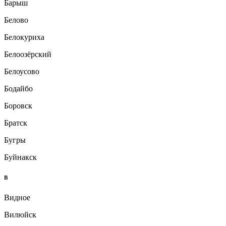
Барыш
Белово
Белокуриха
Белоозёрский
Белоусово
Бодайбо
Боровск
Братск
Бугры
Буйнакск
В
Видное
Вилюйск