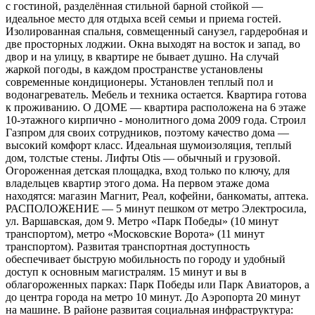
с гостиной, разделённая стильной барной стойкой —
идеальное место для отдыха всей семьи и приема гостей.
Изолированная спальня, совмещенный санузел, гардеробная и
две просторных лоджии. Окна выходят на восток и запад, во
двор и на улицу, в квартире не бывает душно. На случай
жаркой погоды, в каждом пространстве установлены
современные кондиционеры. Установлен теплый пол и
водонагреватель. Мебель и техника остается. Квартира готова
к проживанию. О ДОМЕ — квартира расположена на 6 этаже
10‑этажного кирпично - монолитного дома 2009 года. Строил
Газпром для своих сотрудников, поэтому качество дома —
высокий комфорт класс. Идеальная шумоизоляция, теплый
дом, толстые стены. Лифты Otis — обычный и грузовой.
Огороженная детская площадка, вход только по ключу, для
владельцев квартир этого дома. На первом этаже дома
находятся: магазин Магнит, Реал, кофейни, банкоматы, аптека.
РАСПОЛОЖЕНИЕ — 5 минут пешком от метро Электросила,
ул. Варшавская, дом 9. Метро «Парк Победы» (10 минут
транспортом), метро «Московские Ворота» (11 минут
транспортом). Развитая транспортная доступность
обеспечивает быструю мобильность по городу и удобный
доступ к основным магистралям. 15 минут и вы в
облагороженных парках: Парк Победы или Парк Авиаторов, а
до центра города на метро 10 минут. До Аэропорта 20 минут
на машине. В районе развитая социальная инфраструктура: