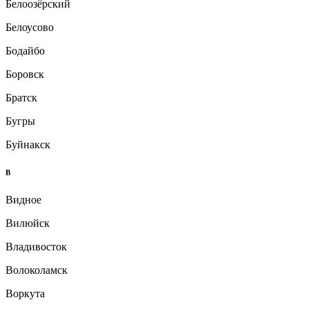
Белоозёрский
Белоусово
Бодайбо
Боровск
Братск
Бугры
Буйнакск
В
Видное
Вилюйск
Владивосток
Волоколамск
Воркута