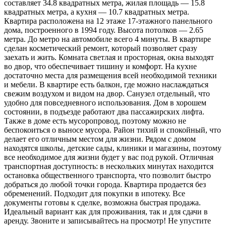
составляет 34.8 квадратных метра, жилая площадь — 15.8
квадратных метра, а кухня — 10.7 квадратных метра.
Квартира расположена на 12 этаже 17-этажного панельного
дома, построенного в 1994 году. Высота потолков — 2.65
метра. До метро на автомобиле всего 4 минуты. В квартире
сделан косметический ремонт, который позволяет сразу
заехать и жить. Комната светлая и просторная, окна выходят
во двор, что обеспечивает тишину и комфорт. На кухне
достаточно места для размещения всей необходимой техники
и мебели. В квартире есть балкон, где можно наслаждаться
свежим воздухом и видом на двор. Санузел отдельный, что
удобно для повседневного использования. Дом в хорошем
состоянии, в подъезде работают два пассажирских лифта.
Также в доме есть мусоропровод, поэтому можно не
беспокоиться о выносе мусора. Район тихий и спокойный, что
делает его отличным местом для жизни. Рядом с домом
находятся школы, детские сады, клиники и магазины, поэтому
все необходимое для жизни будет у вас под рукой. Отличная
транспортная доступность: в нескольких минутах находится
остановка общественного транспорта, что позволит быстро
добраться до любой точки города. Квартира продается без
обременений. Подходит для покупки в ипотеку. Все
документы готовы к сделке, возможна быстрая продажа.
Идеальный вариант как для проживания, так и для сдачи в
аренду. Звоните и записывайтесь на просмотр! Не упустите