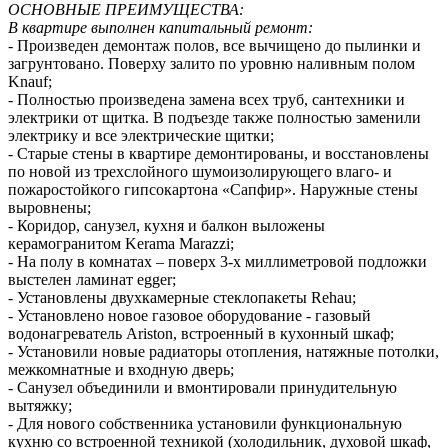
ОСНОВНЫЕ ПРЕИМУЩЕСТВА:
В квартире выполнен капитальный ремонт:
- Произведен демонтаж полов, все вычищено до пылинки и
загрунтовано. Поверху залито по уровню наливным полом
Knauf;
- Полностью произведена замена всех труб, сантехники и
электрики от щитка. В подъезде также полностью заменили
электрику и все электрические щитки;
- Старые стены в квартире демонтированы, и восстановлены
по новой из трехслойного шумоизолирующего влаго- и
пожаростойкого гипсокартона «Сапфир». Наружные стены
выровнены;
- Коридор, санузел, кухня и балкон выложены
керамогранитом Kerama Marazzi;
- На полу в комнатах – поверх 3-х миллиметровой подложки
выстелен ламинат egger;
- Установлены двухкамерные стеклопакеты Rehau;
- Установлено новое газовое оборудование - газовый
водонагреватель Ariston, встроенный в кухонный шкаф;
- Установили новые радиаторы отопления, натяжные потолки,
межкомнатные и входную дверь;
- Санузел объединили и вмонтировали принудительную
вытяжку;
- Для нового собственника установили функциональную
кухню со встроенной техникой (холодильник, духовой шкаф,