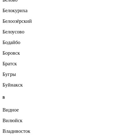
Белокуриха
Белоозёрский
Белоусово
Бодайбо
Боровск
Братск
Бугры
Буйнакск
В
Видное
Вилюйск
Владивосток