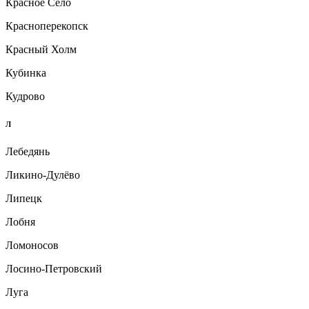
Красное Село
Красноперекопск
Красный Холм
Кубинка
Кудрово
Л
Лебедянь
Ликино-Дулёво
Липецк
Лобня
Ломоносов
Лосино-Петровский
Луга