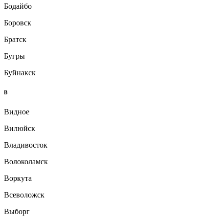
Бодайбо
Боровск
Братск
Бугры
Буйнакск
В
Видное
Вилюйск
Владивосток
Волоколамск
Воркута
Всеволожск
Выборг