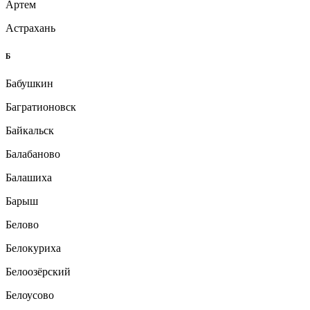
Артем
Астрахань
Б
Бабушкин
Багратионовск
Байкальск
Балабаново
Балашиха
Барыш
Белово
Белокуриха
Белоозёрский
Белоусово