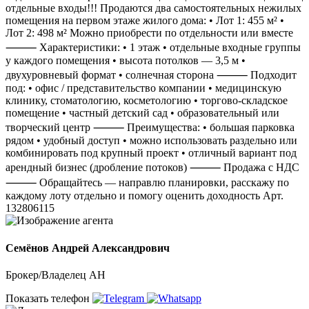
отдельные входы!!! Продаются два самостоятельных нежилых
помещения на первом этаже жилого дома: • Лот 1: 455 м² •
Лот 2: 498 м² Можно приобрести по отдельности или вместе
⸻ Характеристики: • 1 этаж • отдельные входные группы
у каждого помещения • высота потолков — 3,5 м •
двухуровневый формат • солнечная сторона ⸻ Подходит
под: • офис / представительство компании • медицинскую
клинику, стоматологию, косметологию • торгово-складское
помещение • частный детский сад • образовательный или
творческий центр ⸻ Преимущества: • большая парковка
рядом • удобный доступ • можно использовать раздельно или
комбинировать под крупный проект • отличный вариант под
арендный бизнес (дробление потоков) ⸻ Продажа с НДС
⸻ Обращайтесь — направлю планировки, расскажу по
каждому лоту отдельно и помогу оценить доходность Арт.
132806115
Семёнов Андрей Александрович
Брокер/Владелец АН
Показать телефон