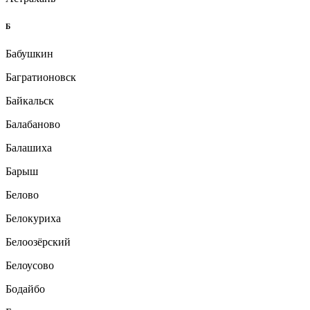
Б
Бабушкин
Багратионовск
Байкальск
Балабаново
Балашиха
Барыш
Белово
Белокуриха
Белоозёрский
Белоусово
Бодайбо