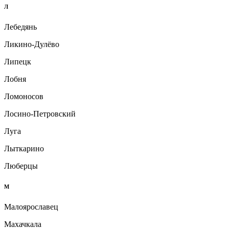
Л
Лебедянь
Ликино-Дулёво
Липецк
Лобня
Ломоносов
Лосино-Петровский
Луга
Лыткарино
Люберцы
М
Малоярославец
Махачкала