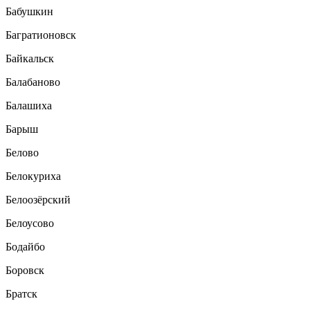
Бабушкин
Багратионовск
Байкальск
Балабаново
Балашиха
Барыш
Белово
Белокуриха
Белоозёрский
Белоусово
Бодайбо
Боровск
Братск