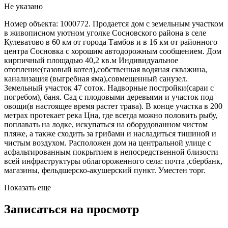
Не указано
Номер объекта: 1000772. Продается дом с земельным участком
в живописном уютном уголке Сосновского района в селе
Кулеватово в 60 км от города Тамбов и в 16 км от районного
центра Сосновка с хорошим автодорожным сообщением. Дом
кирпичный площадью 40,2 кв.м Индивидуальное
отопление(газовый котел),собственная водяная скважина,
канализация (выгребная яма),совмещенный санузел.
Земельный участок 47 соток. Надворные постройки(сараи с
погребом), баня. Сад с плодовыми деревьями и участок под
овощи(в настоящее время растет трава). В конце участка в 200
метрах протекает река Цна, где всегда можно половить рыбу,
поплавать на лодке, искупаться на оборудованном чистом
пляже, а также сходить за грибами и насладиться тишиной и
чистым воздухом. Расположен дом на центральной улице с
асфальтированным покрытием в непосредственной близости
всей инфраструктуры облагороженного села: почта ,сбербанк,
магазины, фельдшерско-акушерский пункт. Уместен торг.
Показать еще
Записаться на просмотр