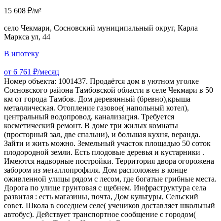
15 608 ₽/м²
село Чекмари, Сосновский муниципальный округ, Карла
Маркса ул, 44
В ипотеку
от 6 761 ₽/месяц
Номер объекта: 1001437. Продаётся дом в уютном уголке
Сосновского района Тамбовской области в селе Чекмари в 50
км от города Тамбов. Дом деревянный (бревно),крыша
металлическая. Отопление газовое( напольный котел),
центральный водопровод, канализация. Требуется
косметический ремонт. В доме три жилых комнаты
(просторный зал, две спальни), и большая кухня, веранда.
Зайти и жить можно. Земельный участок площадью 50 соток
плодородной земли. Есть плодовые деревья и кустарники .
Имеются надворные постройки. Территория двора огорожена
забором из металлопрофиля. Дом расположен в конце
оживленной улицы рядом с лесом, где богатые грибные места.
Дорога по улице грунтовая с щебнем. Инфраструктура села
развитая : есть магазины, почта, Дом культуры, Сельский
совет. Школа в соседнем селе( учеников доставляет школьный
автобус). Действует транспортное сообщение с городом(