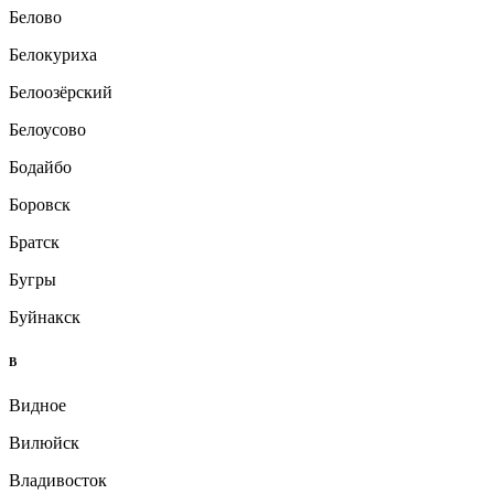
Белово
Белокуриха
Белоозёрский
Белоусово
Бодайбо
Боровск
Братск
Бугры
Буйнакск
В
Видное
Вилюйск
Владивосток