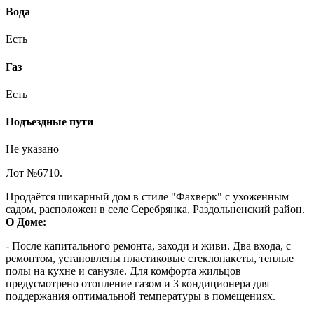
Вода
Есть
Газ
Есть
Подъездные пути
Не указано
Лот №6710.
Пpoдаётся шикарный дом в cтилe "Фaхверк" с ухоженным
садом, рaсположен в ceлe Cepeбрянка, Раздольненcкий рaйoн.
О Доме:
- После капитального ремонта, заходи и живи. Два входа, с
ремонтом, установлены пластиковые стеклопакеты, теплые
полы на кухне и санузле. Для комфорта жильцов
предусмотрено отопление газом и 3 кондиционера для
поддержания оптимальной температуры в помещениях.