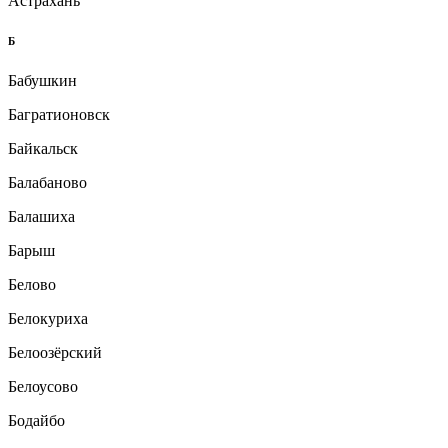
Астрахань
Б
Бабушкин
Багратионовск
Байкальск
Балабаново
Балашиха
Барыш
Белово
Белокуриха
Белоозёрский
Белоусово
Бодайбо