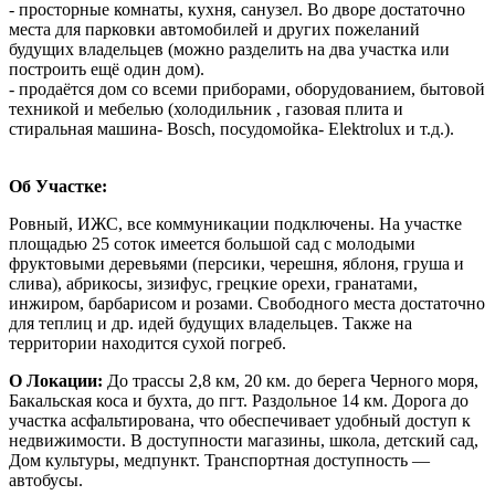
- просторные комнаты, кухня, санузел. Во дворе достаточно
места для парковки автомобилей и других пожеланий
будущих владельцев (можно разделить на два участка или
построить ещё один дом).
- продаётся дом со всеми приборами, оборудованием, бытовой
техникой и мебелью (холодильник , газовая плита и
стиральная машина- Воsсh, посудомойка- Еlеktrоluх и т.д.).
Об Участке:
Ровный, ИЖС, все коммуникации подключены. На участке
площадью 25 соток имеется большой сад с молодыми
фруктовыми деревьями (персики, черешня, яблоня, груша и
слива), абрикосы, зизифус, грецкие орехи, гранатами,
инжиром, барбарисом и розами. Свободного места достаточно
для теплиц и др. идей будущих владельцев. Также на
территории находится сухой погреб.
О Локации:
До трассы 2,8 км, 20 км. до берeга Чеpногo моря,
Бaкальская косa и бухтa, до пгт. Раздольное 14 км. Дорога до
участка асфальтирована, что обеспечивает удобный доступ к
недвижимости. В доступности магазины, школа, детский сад,
Дом культуры, медпункт. Транспортная доступность —
автобусы.