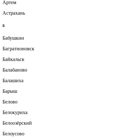
Артем
Астрахань
Б
Бабушкин
Багратионовск
Байкальск
Балабаново
Балашиха
Барыш
Белово
Белокуриха
Белоозёрский
Белоусово