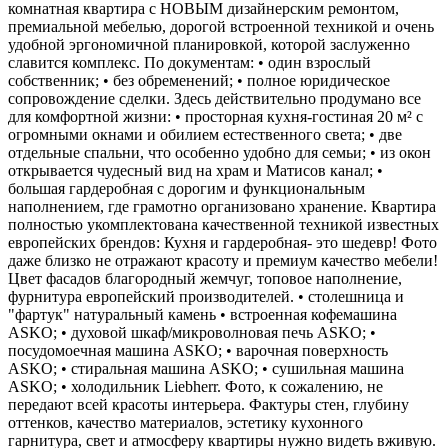
комнатная квартира с НОВЫМ дизайнерским ремонтом,
премиальной мебелью, дорогой встроенной техникой и очень
удобной эргономичной планировкой, которой заслуженно
славится комплекс. По документам: • один взрослый
собственник; • без обременений; • полное юридическое
сопровождение сделки. Здесь действительно продумано все
для комфортной жизни: • просторная кухня-гостиная 20 м² с
огромными окнами и обилием естественного света; • две
отдельные спальни, что особенно удобно для семьи; • из окон
открывается чудесный вид на храм и Матисов канал; •
большая гардеробная с дорогим и функциональным
наполнением, где грамотно организовано хранение. Квартира
полностью укомплектована качественной техникой известных
европейских брендов: Кухня и гардеробная- это шедевр! Фото
даже близко не отражают красоту и премиум качество мебели!
Цвет фасадов благородный жемчуг, топовое наполнение,
фурнитура европейский производителей. • столешница и
"фартук" натуральный камень • встроенная кофемашина
ASKO; • духовой шкаф/микроволновая печь ASKO; •
посудомоечная машина ASKO; • варочная поверхность
ASKO; • стиральная машина ASKO; • сушильная машина
ASKO; • холодильник Liebherr. Фото, к сожалению, не
передают всей красоты интерьера. Фактуры стен, глубину
оттенков, качество материалов, эстетику кухонного
гарнитура, свет и атмосферу квартиры нужно видеть вживую.