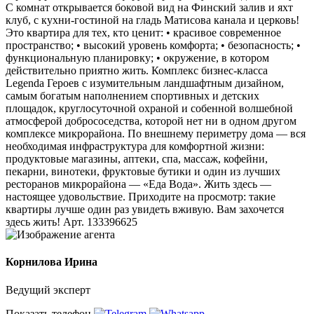
С комнат открывается боковой вид на Финский залив и яхт
клуб, с кухни-гостиной на гладь Матисова канала и церковь!
Это квартира для тех, кто ценит: • красивое современное
пространство; • высокий уровень комфорта; • безопасность; •
функциональную планировку; • окружение, в котором
действительно приятно жить. Комплекс бизнес-класса
Legenda Героев с изумительным ландшафтным дизайном,
самым богатым наполнением спортивных и детских
площадок, круглосуточной охраной и собенной волшебной
атмосферой добрососедства, которой нет ни в одном другом
комплексе микрорайона. По внешнему периметру дома — вся
необходимая инфраструктура для комфортной жизни:
продуктовые магазины, аптеки, спа, массаж, кофейни,
пекарни, винотеки, фруктовые бутики и один из лучших
ресторанов микрорайона — «Еда Вода». Жить здесь —
настоящее удовольствие. Приходите на просмотр: такие
квартиры лучше один раз увидеть вживую. Вам захочется
здесь жить! Арт. 133396625
Корнилова Ирина
Ведущий эксперт
Показать телефон