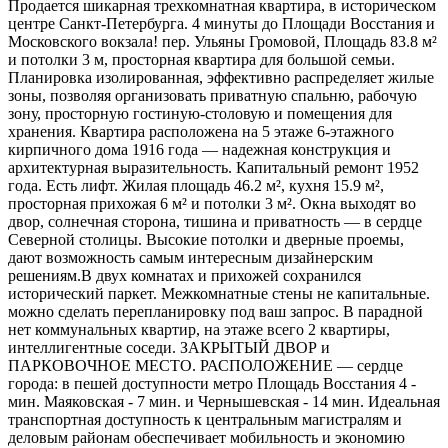
Продается шикарная трехкомнатная квартира, в историческом
центре Санкт-Петербурга. 4 минуты до Площади Восстания и
Московского вокзала! пер. Ульяны Громовой, Площадь 83.8 м²
и потолки 3 м, просторная квартира для большой семьи.
Планировка изолированная, эффективно распределяет жилые
зоны, позволяя организовать приватную спальню, рабочую
зону, просторную гостиную-столовую и помещения для
хранения. Квартира расположена на 5 этаже 6-этажного
кирпичного дома 1916 года — надежная конструкция и
архитектурная выразительность. Капитальный ремонт 1952
года. Есть лифт. Жилая площадь 46.2 м², кухня 15.9 м²,
просторная прихожая 6 м² и потолки 3 м². Окна выходят во
двор, солнечная сторона, тишина и приватность — в сердце
Северной столицы. Высокие потолки и дверные проемы,
дают возможность самым интересным дизайнерским
решениям.В двух комнатах и прихожей сохранился
исторический паркет. Межкомнатные стены не капитальные.
можно сделать перепланировку под ваш запрос. В парадной
нет коммунальных квартир, на этаже всего 2 квартиры,
интеллигентные соседи. ЗАКРЫТЫЙ ДВОР и
ПАРКОВОЧНОЕ МЕСТО. РАСПОЛОЖЕНИЕ — сердце
города: в пешей доступности метро Площадь Восстания 4 -
мин. Маяковская - 7 мин. и Чернышевская - 14 мин. Идеальная
транспортная доступность к центральным магистралям и
деловым районам обеспечивает мобильность и экономию