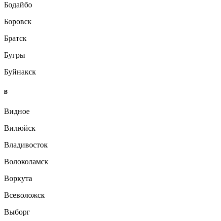
Бодайбо
Боровск
Братск
Бугры
Буйнакск
В
Видное
Вилюйск
Владивосток
Волоколамск
Воркута
Всеволожск
Выборг