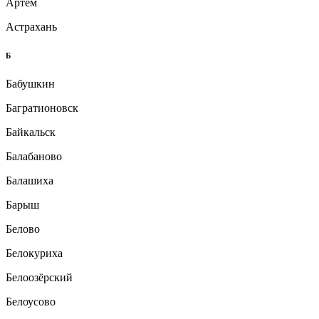
Артем
Астрахань
Б
Бабушкин
Багратионовск
Байкальск
Балабаново
Балашиха
Барыш
Белово
Белокуриха
Белоозёрский
Белоусово