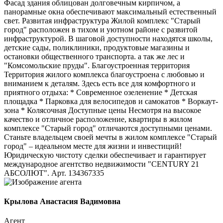
Фасад здания облицован долговечным кирпичом, а
панорамные окна обеспечивают максимальный естественный
свет. Развитая инфраструктура Жилой комплекс "Старый
город" расположен в тихом и уютном районе с развитой
инфраструктурой. В шаговой доступности находятся школы,
детские сады, поликлиники, продуктовые магазины и
остановки общественного транспорта. а так же лес и
"Комсомольские пруды". Благоустроенная территория
Территория жилого комплекса благоустроена с любовью и
вниманием к деталям. Здесь есть все для комфортного и
приятного отдыха: * Современное озеленение * Детская
площадка * Парковка для велосипедов и самокатов * Воркаут-
зона * Колясочная Доступные цены Несмотря на высокое
качество и отличное расположение, квартиры в жилом
комплексе "Старый город" отличаются доступными ценами.
Станьте владельцем своей мечты в жилом комплексе "Старый
город" – идеальном месте для жизни и инвестиций!
Юридическую чистоту сделки обеспечивает и гарантирует
международное агентство недвижимости "CENTURY 21
АБСОЛЮТ". Арт. 134367335
Крылова Анастасия Вадимовна
Агент