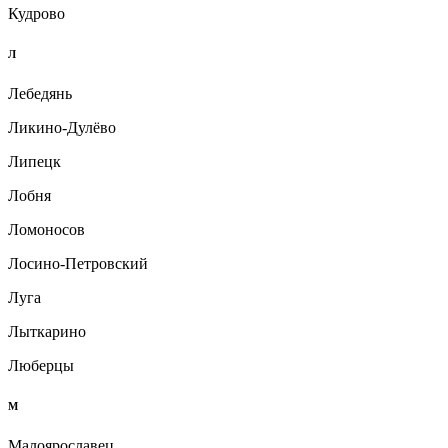
Кудрово
Л
Лебедянь
Ликино-Дулёво
Липецк
Лобня
Ломоносов
Лосино-Петровский
Луга
Лыткарино
Люберцы
М
Малоярославец