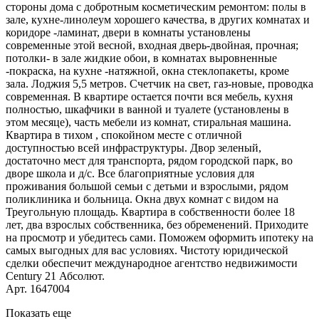
стороны дома с добротным косметическим ремонтом: полы в
зале, кухне-линолеум хорошего качества, в других комнатах и
коридоре -ламинат, двери в комнаты установлены
современные этой весной, входная дверь-двойная, прочная;
потолки- в зале жидкие обои, в комнатах выровненные
-покраска, на кухне -натяжной, окна стеклопакеты, кроме
зала. Лоджия 5,5 метров. Счетчик на свет, газ-новые, проводка
современная. В квартире остается почти вся мебель, кухня
полностью, шкафчики в ванной и туалете (установлены в
этом месяце), часть мебели из комнат, стиральная машина.
Квартира в тихом , спокойном месте с отличной
доступностью всей инфраструктуры. Двор зеленый,
достаточно мест для транспорта, рядом городской парк, во
дворе школа и д/с. Все благоприятные условия для
проживания большой семьи с детьми и взрослыми, рядом
поликлиника и больница. Окна двух комнат с видом на
Треугольную площадь. Квартира в собственности более 18
лет, два взрослых собственника, без обременений. Приходите
на просмотр и убедитесь сами. Поможем оформить ипотеку на
самых выгодных для вас условиях. Чистоту юридической
сделки обеспечит международное агентство недвижимости
Century 21 Абсолют.
Арт. 1647004
Показать еще