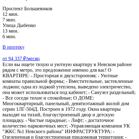
Проспект Большевиков
12 мин.
7 мин.
Улица Дыбенко
13 мин.
6 мин.
В ипотеку
от 94 337 ₽/месяц
Если вы ищете тихую и уютную квартиру в Невском районе
рядом с метро, это предложение именно для вас! О
КВАРТИРЕ: - Просторная и двухсторонняя; - Уютные
комнаты правильной формы; - Вместительные, застекленные
лоджии; одна из лоджий утеплена, выведено электричество,
она может использоваться под кабинет; - Санузел раздельный;
- Все соседи тихие и спокойные; О ДОМЕ:
Многоквартирный, панельный, девятиэтажный жилой дом
серии 1ЛГ-504Д. Построен в 1972 году. Окна квартиры
выходят на тихий, благоустроенный двор и детскую
площадку. - Чистые парадные; - Лифт; - достаточное
количество парковочных мест; -Управляющая компания УК
"ЖКС №1 Невского района" ИНФРАСТРУКТУРА: -
Озелененная и благоустроенная придомовая территория; -