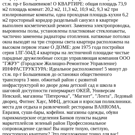
ст.м. пр-т Большевиков! О КВАРТИРЕ: общая площадь 73,9
м2 площадь комнат: 20,2 м2, 11,3 м2, 10,9 м2, 9,3 м2 три
изолированные комнаты, одна проходная площадь кухни 6,2
м2 просторный коридор раздельный санузел в квартире
выполнен косметический ремонт. Заменена электропроводка,
выровнены полы, установлены пластиковые стеклопакеты,
частично заменены радиаторы отопления. натяжные потолки
окна выходят на три стороны света квартира расположена на
высоком первом этаже О ДОМЕ: дом 1975 года постройки
серия 1ЛГ-504Д 4 квартиры на лестничной площадке чистые
парадные дружелюбные соседи управляющая компания ООО
"ГЖРУ" (Городское Жилищно-Ремонтное Управление)
ИНФРАСТРУКТУРА: Идеальное расположение! 5 минут до
ст.м. пр-т Большевиков до остановки общественного
транспорта 3 мин. обжитый район с развитой
инфраструктурой во дворе дома детский сад и школа в
шаговой доступности гипермаркет ОКЕЙ, Универсам
Невский, магазины "Пятерочка", "Магнит", "Лента", Ледовый
дворец, Фитнес Хаус, МФЦ, детская и взрослая поликлиники.
места для отдыха и развлечений: рестораны BAHROMA,
Евразия, суши-бары, кофейни. магазины одежды, обуви
парикмахерские отделения Банков пункты выдачи
маркетплейсов зеленый район Профессиональное
сопровождение сделки! Вы ищите тихую, светлую,
просторную квартиру? Это предложение точно для вас!