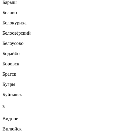
Барыш
Белово
Белокуриха
Белоозёрский
Белоусово
Бодайбо
Боровск
Братск
Бугры
Буйнакск
В
Видное
Вилюйск