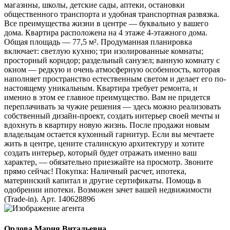
магазины, школы, детские сады, аптеки, остановки
общественного транспорта и удобная транспортная развязка.
Все преимущества жизни в центре — буквально у вашего
дома. Квартира расположена на 4 этаже 4-этажного дома.
Общая площадь — 77,5 м². Продуманная планировка
включает: светлую кухню; три изолированные комнаты;
просторный коридор; раздельный санузел; ванную комнату с
окном — редкую и очень атмосферную особенность, которая
наполняет пространство естественным светом и делает его по-
настоящему уникальным. Квартира требует ремонта, и
именно в этом ее главное преимущество. Вам не придется
переплачивать за чужие решения — здесь можно реализовать
собственный дизайн-проект, создать интерьер своей мечты и
вдохнуть в квартиру новую жизнь. После продажи новым
владельцам остается кухонный гарнитур. Если вы мечтаете
жить в центре, цените сталинскую архитектуру и хотите
создать интерьер, который будет отражать именно ваш
характер, — обязательно приезжайте на просмотр. Звоните
прямо сейчас! Покупка: Наличный расчет, ипотека,
материнский капитал и другие сертификаты. Помощь в
одобрении ипотеки. Возможен зачет вашей недвижимости
(Trade-in). Арт. 140628896
Орлова Мария Витальевна