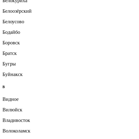
Белокуриха
Белоозёрский
Белоусово
Бодайбо
Боровск
Братск
Бугры
Буйнакск
В
Видное
Вилюйск
Владивосток
Волоколамск