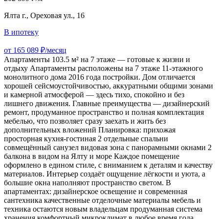
Ялта г., Ореховая ул., 16
В ипотеку
от 165 089 ₽/месяц
Апартаменты 103.5 м² на 7 этаже — готовые к жизни и
отдыху Апартаменты расположены на 7 этаже 11‑этажного
монолитного дома 2016 года постройки. Дом отличается
хорошей сейсмоустойчивостью, аккуратными общими зонами
и камерной атмосферой — здесь тихо, спокойно и без
лишнего движения. Главные преимущества — дизайнерский
ремонт, продуманное пространство и полная комплектация
мебелью, что позволяет сразу заехать и жить без
дополнительных вложений Планировка: прихожая
просторная кухня‑гостиная 2 отдельные спальни
совмещённый санузел видовая зона с панорамными окнами 2
балкона в видом на Ялту и море Каждое помещение
оформлено в едином стиле, с вниманием к деталям и качеству
материалов. Интерьер создаёт ощущение лёгкости и уюта, а
большие окна наполняют пространство светом. В
апартаментах: дизайнерское освещение и современная
сантехника качественные отделочные материалы мебель и
техника остаются новым владельцам продуманная система
хранения комфортный микроклимат в любое время года