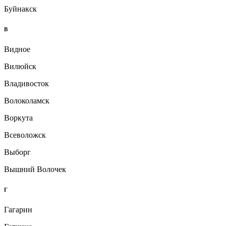
Буйнакск
В
Видное
Вилюйск
Владивосток
Волоколамск
Воркута
Всеволожск
Выборг
Вышний Волочек
Г
Гагарин