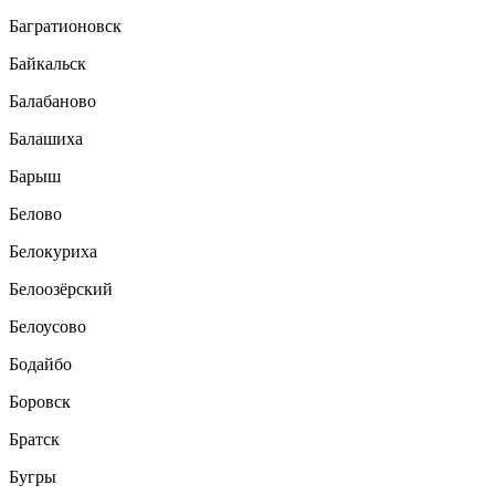
Багратионовск
Байкальск
Балабаново
Балашиха
Барыш
Белово
Белокуриха
Белоозёрский
Белоусово
Бодайбо
Боровск
Братск
Бугры