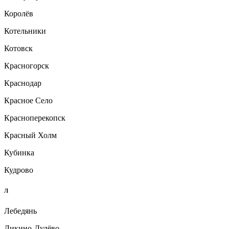
Королёв
Котельники
Котовск
Красногорск
Краснодар
Красное Село
Красноперекопск
Красный Холм
Кубинка
Кудрово
Л
Лебедянь
Ликино-Дулёво