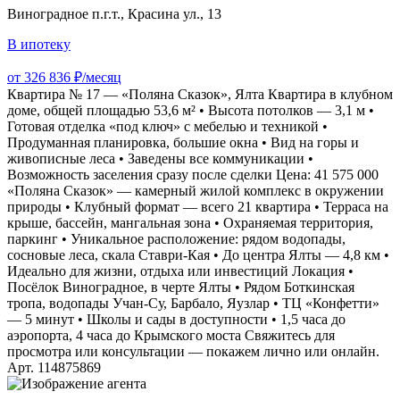
Виноградное п.г.т., Красина ул., 13
В ипотеку
от 326 836 ₽/месяц
Квартира № 17 — «Поляна Сказок», Ялта Квартира в клубном
доме, общей площадью 53,6 м² • Высота потолков — 3,1 м •
Готовая отделка «под ключ» с мебелью и техникой •
Продуманная планировка, большие окна • Вид на горы и
живописные леса • Заведены все коммуникации •
Возможность заселения сразу после сделки Цена: 41 575 000
«Поляна Сказок» — камерный жилой комплекс в окружении
природы • Клубный формат — всего 21 квартира • Терраса на
крыше, бассейн, мангальная зона • Охраняемая территория,
паркинг • Уникальное расположение: рядом водопады,
сосновые леса, скала Ставри-Кая • До центра Ялты — 4,8 км •
Идеально для жизни, отдыха или инвестиций Локация •
Посёлок Виноградное, в черте Ялты • Рядом Боткинская
тропа, водопады Учан-Су, Барбало, Яузлар • ТЦ «Конфетти»
— 5 минут • Школы и сады в доступности • 1,5 часа до
аэропорта, 4 часа до Крымского моста Свяжитесь для
просмотра или консультации — покажем лично или онлайн.
Арт. 114875869