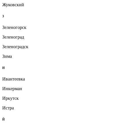
Жуковский
З
Зеленогорск
Зеленоград
Зеленоградск
Зима
И
Ивантеевка
Инкерман
Иркутск
Истра
Й