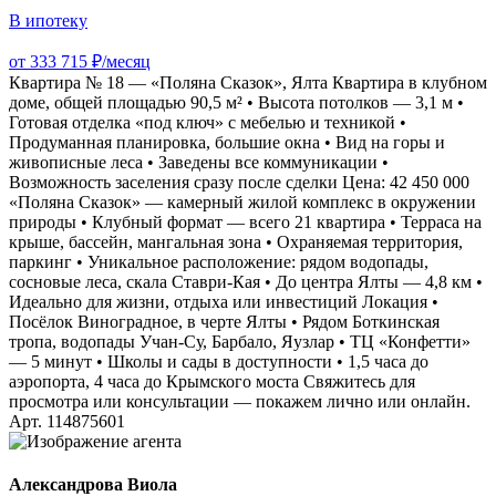
В ипотеку
от 333 715 ₽/месяц
Квартира № 18 — «Поляна Сказок», Ялта Квартира в клубном
доме, общей площадью 90,5 м² • Высота потолков — 3,1 м •
Готовая отделка «под ключ» с мебелью и техникой •
Продуманная планировка, большие окна • Вид на горы и
живописные леса • Заведены все коммуникации •
Возможность заселения сразу после сделки Цена: 42 450 000
«Поляна Сказок» — камерный жилой комплекс в окружении
природы • Клубный формат — всего 21 квартира • Терраса на
крыше, бассейн, мангальная зона • Охраняемая территория,
паркинг • Уникальное расположение: рядом водопады,
сосновые леса, скала Ставри-Кая • До центра Ялты — 4,8 км •
Идеально для жизни, отдыха или инвестиций Локация •
Посёлок Виноградное, в черте Ялты • Рядом Боткинская
тропа, водопады Учан-Су, Барбало, Яузлар • ТЦ «Конфетти»
— 5 минут • Школы и сады в доступности • 1,5 часа до
аэропорта, 4 часа до Крымского моста Свяжитесь для
просмотра или консультации — покажем лично или онлайн.
Арт. 114875601
Александрова Виола