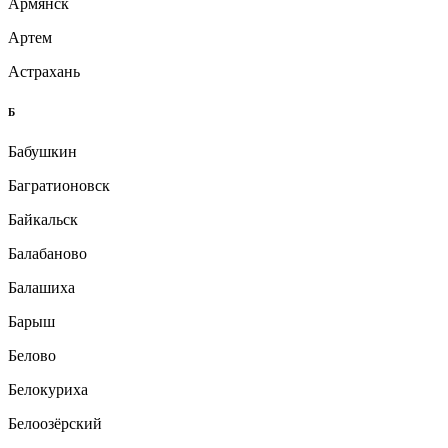
Армянск
Артем
Астрахань
Б
Бабушкин
Багратионовск
Байкальск
Балабаново
Балашиха
Барыш
Белово
Белокуриха
Белоозёрский