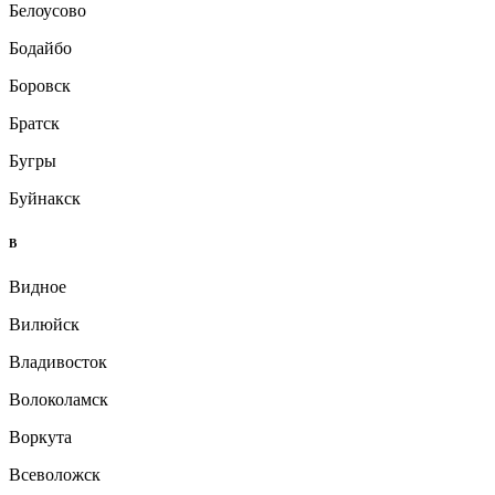
Белоусово
Бодайбо
Боровск
Братск
Бугры
Буйнакск
В
Видное
Вилюйск
Владивосток
Волоколамск
Воркута
Всеволожск