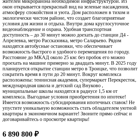
жителей микрорайона необходимой инфраструктурой. Из
окон открывается прекрасный вид на зеленые насаждения,
атмосферу спокойствия и уюта. Дом расположен в тихом и
экологически чистом районе, что создает благоприятные
условия для жизни и отдыха. Внутри дома круглосуточное
видеонаблюдение и охрана. Удобная транспортная
доступность – до 30 минут можно доехать до станции Д4 -
Апрелевка, метро Рассказовка, метро Саларьево. Рядом
находятся автобусные остановки, что обеспечивает
возможность быстрого и удобного перемещения по городу.
Расстояние до МКАД около 25 км: без пробок его можно
проехать на машине примерно за двадцать минут. В 2025 году
планируется открытие станции метро в Троицке, что позволит
сократить время в пути до 20 минут. Вокруг комплекса
расположены: теннисная академия, супермаркет Перекресток,
международная школа и детский сад Внуково ,
муниципальные школы находятся в радиусе 1,5 км от
комплекса. Выгодные условия приобретения по ипотеке!
Имеется возможность субсидирования ипотечных ставок! Не
упустите уникальную возможность стать обладателем уютной
квартиры в экономичном варианте! Звоните прямо сейчас и
договаривайтесь о просмотре квартиры!
6 890 800 ₽