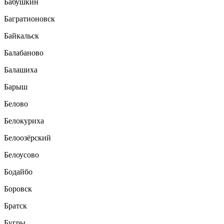
Бабушкин
Багратионовск
Байкальск
Балабаново
Балашиха
Барыш
Белово
Белокуриха
Белоозёрский
Белоусово
Бодайбо
Боровск
Братск
Бугры