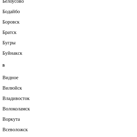
Белоусово
Бодайбо
Боровск
Братск
Бугры
Буйнакск
В
Видное
Вилюйск
Владивосток
Волоколамск
Воркута
Всеволожск