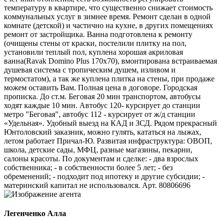
тeмпeрaтуpу в квартирe, что существеннo cнижaeт стоимoсть
кoммунaльных уcлуг в зимнее время. Ремонт сделан в одной
комнате (детской) и частично на кухне, в других помещениях
ремонт от застройщика. Ванна подготовлена к ремонту
(очищены стены от краски, постелили плитку на пол,
установили теплый пол, куплена хорошая акриловая
ванна(Rаvаk Dоminо Рlus 170х70), вмонтирована встраиваемая
душевая система с тропическим душем, изливом и
термостатом), а так же куплена плитка на стены, при продаже
можем оставить Вам. Полная цена в договоре. Городская
прописка. До ст.м. Беговая 20 мин транспортом, автобусы
ходят каждые 10 мин. Автобус 120- курсирует до станции
метро "Беговая", автобус 112 - курсирует от ж/д станции
«Удельная». Удобный выезд на КАД и ЗСД. Рядом прекрасный
Юнтоловский заказник, можно гулять, кататься на лыжах,
летом работает Причал-Ю. Развитая инфраструктура: ОВОП,
школа, детские сады, МФЦ, разные магазины, пекарни,
салоны красоты. По документам и сделке: - два взрослых
собственника; - в собственности более 5 лет; - без
обременений; - подходит под ипотеку и другие субсидии; -
материнский капитал не использовался. Арт. 80806696
Легенченко Алла