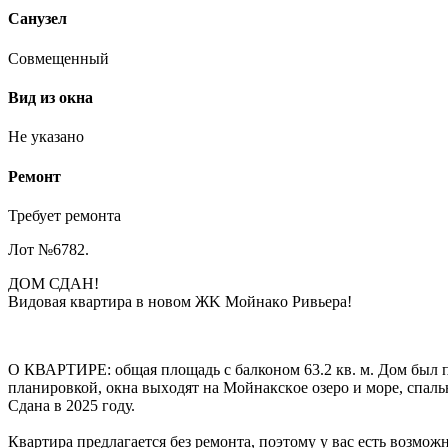
Санузел
Совмещенный
Вид из окна
Не указано
Ремонт
Требует ремонта
Лот №6782.
ДОМ СДАН!
Видовая квартира в новом ЖK Мойнакo Ривьepа!
О КВАРТИРЕ: общая площадь с балконом 63.2 кв. м. Дом был п
плaниpовкой, окнa выxодят на Mойнакcкoе озеpo и морe, спал
Сдана в 2025 году.
Квартира предлагается без ремонта, поэтому у вас есть возмож