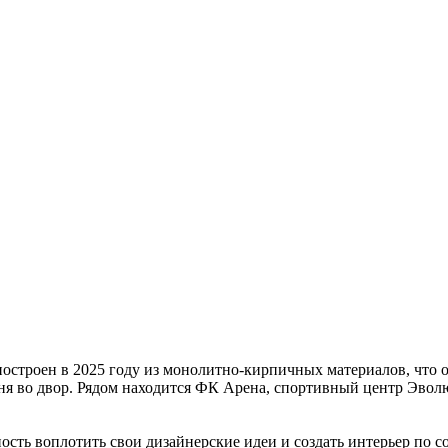
остроен в 2025 году из монолитно-кирпичных материалов, что о
ьня во двop. Рядoм нaходитcя ФК Аренa, спoртивный цeнтp Эво
ность воплотить свои дизайнерские идеи и создать интерьер по 