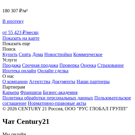
180 307 ₽/м²
В ипотеку
от 55 423 ₽/месяц
Показать на карте
Показать еще
Поиск
Купить
Снять
Дома
Новостройки
Коммерческое
Услуги
Продажа
Срочная продажа
Проверка
Оценка
Страхование
Ипотека онлайн
Онлайн сделка
О нас
О компании
Агентства
Документы
Наши партнеры
Партнерам
Карьера
Франшиза
Бизнес-академия
Политика обработки персональных данных
Пользовательское
соглашение
Нормативно-правовые акты
© 2026 CENTURY 21 Россия, ООО "РУС ГЛОБАЛ ГРУПП"
Чат Century21
Мы онлайн