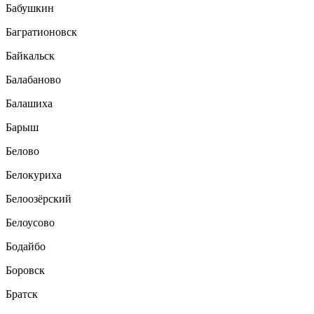
Бабушкин
Багратионовск
Байкальск
Балабаново
Балашиха
Барыш
Белово
Белокуриха
Белоозёрский
Белоусово
Бодайбо
Боровск
Братск