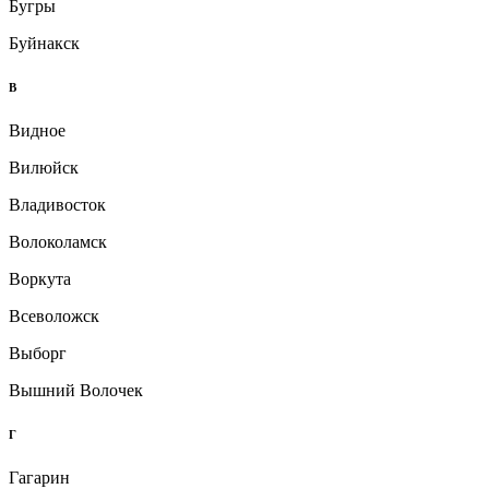
Бугры
Буйнакск
В
Видное
Вилюйск
Владивосток
Волоколамск
Воркута
Всеволожск
Выборг
Вышний Волочек
Г
Гагарин