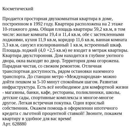
Косметический
Продается просторная двухкомнатная квартира в доме,
построенном в 1992 году. Квартира расположена на 2 этаже
10-этажного дома. Общая площадь квартиры 59,2 кв.м, в том
числе: жилые комнаты 19,4 и 11,4 кв.м, обе с застекленными
лоджиями, кухня 11,9 кв.м, коридор 11,6 кв.м, ванная комната
3,3 кв.м, санузел изолированный 1 кв.м, встроенный шкаф.
Площадь лоджий (4,0 +2,5 кв.м) не входит в метраж квартиры.
Квартира двухсторонняя. Дом находится в глубине уютного
двора, окна выходят во двор. Территория дома огорожена.
Парадная чистая, со свежим ремонтом. Отличная
транспортная доступность, рядом остановки наземного
транспорта. До станции метро «Международная» можно
дойти пешком за 5-10 минут спокойным шагом. Развитая
инфраструктура. Есть всё необходимое для комфортной жизни
- магазины, банки, кафе, рестораны, поликлиники, школы,
детские сады, спортивные комплексы и многое-многое
другое. Легкая встречная покупка. Один взрослый
собственник. Окажем помощь в оформлении ипотечного
кредита с льготной процентной ставкой! Звоните, покажем
квартиру в удобное для вас время!
Арт. 628880