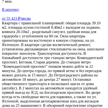
7 мин.
В ипотеку
от 55 423 ₽/месяц
Квартира с правильной планировкой: общая площадь 39.10
м2, площадь кухни-гостиной 8.40м2 с выходом на лоджию,
комната 20.10м2 , раздельный санузел, удобная ниша для
гардероба с углублением на 60 см. Окна квартиры
ориентированы на восточную и южную стороны, на ул.
Яхтенную. В квартире сделан косметический ремонт,
установлены двухкамерные стеклопакеты на окна, напольное
покрытие линолеум. Транспортная доступность: В
ближайшей доступности три станции метро: Комендантский
проспект, Беговая, Старая деревня. До станции метро
"Комендантский проспект" пешком можно дойти за 22
минуты. До центра города, по прямой ветке и без пересадок
можно доехать за 15 минут. До Петроградского района на
автомобиле 18 минут, до центра 27 минут. Остановки
общественного транспорта в нескольких шагах от дома
(автобус). В 2 минутах на автомобиле находится удобный
прямой выезд на ЗСД, на Богатырском проспекте. Во дворе
всегда есть свободные места для парковки, а также по ул.
Яхтенной, выделенная автопарковочная зона для жильцов
дома на 25 машиномест. В обозримой перспективе открытие